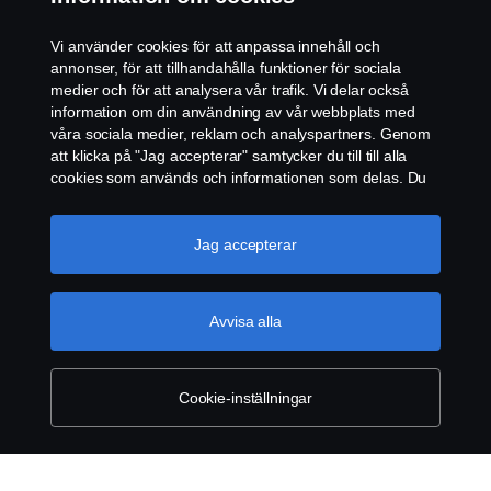
Kontakta oss
Vi använder cookies för att anpassa innehåll och
annonser, för att tillhandahålla funktioner för sociala
Cookiepolicy
medier och för att analysera vår trafik. Vi delar också
information om din användning av vår webbplats med
våra sociala medier, reklam och analyspartners. Genom
Cookie-inställningar
att klicka på "Jag accepterar" samtycker du till till alla
cookies som används och informationen som delas. Du
kan också hantera dina cookies genom att klicka på
"Cookie-inställningar" och välja de kategorier du vill
acceptera. För en mer detaljerad förklaring av hur vi
Jag accepterar
använder cookies, besök vår sida om cookies, som du
kan hitta genom att klicka på länken under den här
texten.
Mer information om ditt dataskydd
Avvisa alla
© Copyright Scania 2026 All rights reserved. Scania
CV AB (publ), SE-151 87 Södertälje, Sweden, Tel:
+46-8-55 38 10 00
Cookie-inställningar