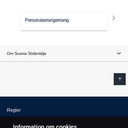
Personalarrangemang
Spo
Om Scania Södertälje
Regler
Integritetspolicy
Information om cookies