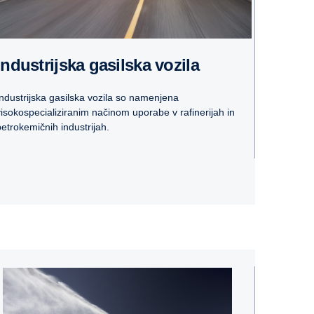
Industrijska gasilska vozila
Industrijska gasilska vozila so namenjena
visokospecializiranim načinom uporabe v rafinerijah in
petrokemičnih industrijah.