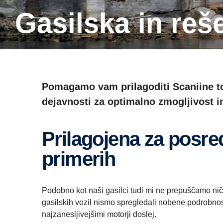
Gasilska in re
Pomagamo vam prilagoditi Scaniine to
dejavnosti za optimalno zmogljivost in
Prilagojena za posredovanje v nujnih
primerih
Podobno kot naši gasilci tudi mi ne prepuščamo niče
gasilskih vozil nismo spregledali nobene podrobnost
najzanesljivejšimi motorji doslej.