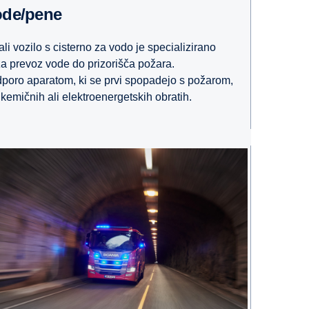
vode/pene
i vozilo s cisterno za vodo je specializirano
za prevoz vode do prizorišča požara.
dporo aparatom, ki se prvi spopadejo s požarom,
, kemičnih ali elektroenergetskih obratih.