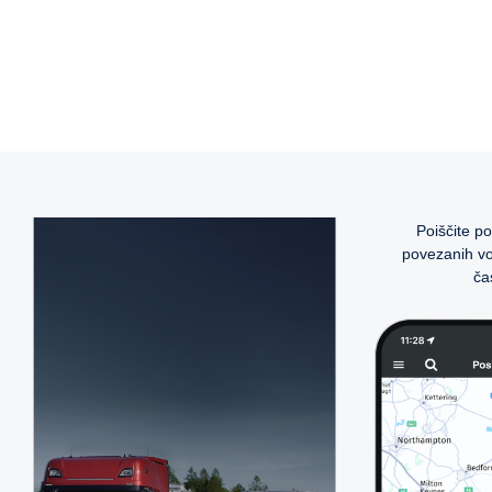
Poiščite po
povezanih vo
ča