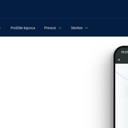
Poiščite trgovca
Prevozi
Storitve