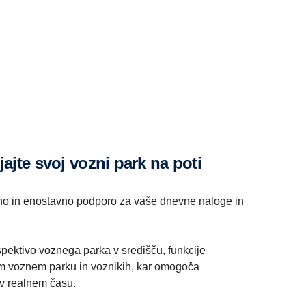
ljajte svoj vozni park na poti
no in enostavno podporo za vaše dnevne naloge in
rspektivo voznega parka v središču, funkcije
em voznem parku in voznikih, kar omogoča
 v realnem času.