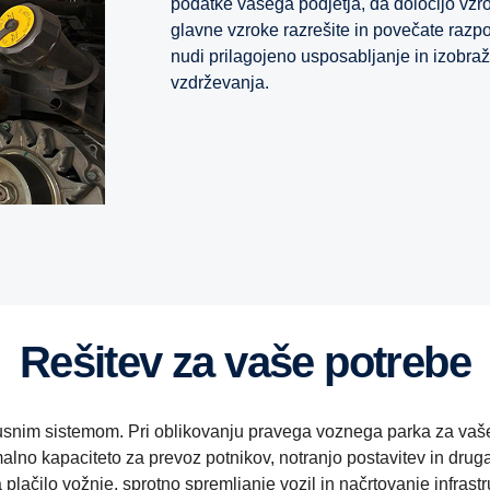
podatke vašega podjetja, da določijo vzr
glavne vzroke razrešite in povečate razp
nudi prilagojeno usposabljanje in izobraž
vzdrževanja.
Rešitev za vaše potrebe
busnim sistemom. Pri oblikovanju pravega voznega parka za vaš
lno kapaciteto za prevoz potnikov, notranjo postavitev in druga 
plačilo vožnje, sprotno spremljanje vozil in načrtovanje infrast