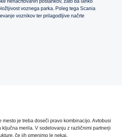
oke nenačrtovanih postankov, zato da lahko
oložljivost voznega parka. Poleg tega Scania
evanje voznikov ter prilagodljive načrte
e mesto je treba doseči pravo kombinacijo. Avtobusi
ključna merila. V sodelovanju z različnimi partnerji
rukture, če jih omenimo le nekaj.