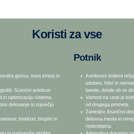
Izpolnite potrebe v konici. 
Manj prometnih zastojev. Pr
Zgibni modeli. Nudijo večjo
prometnih konicah. Potniki,
upoštevana. Za rešitev usm
nosilnostjo vlaka.
bolj zadovoljni z vožnjo.
avtobusi lahko podvojite ka
Koristi za vse
Potnik
poraba goriva, manj emisij in
Avtobusni sistemi rešu
udoben, hiter in nemot
goditi. Scaniini avtobusi
berete, delate ali se dr
t in optimizacijo sistema.
Varnost na cesti je bis
hibno delovanje in največjo
od drugega prometa.
Zanesljiv, finančno do
etanol, biodizel, bioplin in
delovna mesta in omogo
nedostopna.
eto in najmanjše stroške
Alternativa dragemu p