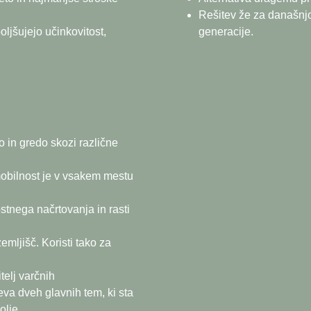
Rešitev že za današnjo
oljšujejo učinkovitost,
generacije.
o in gredo skozi različne
mobilnost je v vsakem mestu
ostnega načrtovanja in rasti
emljišč. Koristi tako za
telj varčnih
va dveh glavnih tem, ki sta
olje.