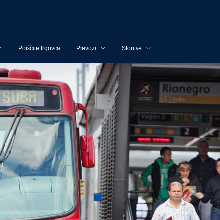
Poiščite trgovca
Prevozi
Storitve