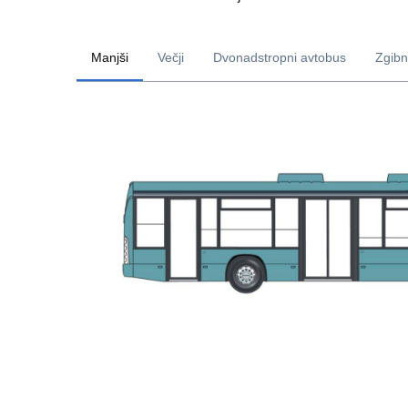
Manjši
Večji
Dvonadstropni avtobus
Zgibn