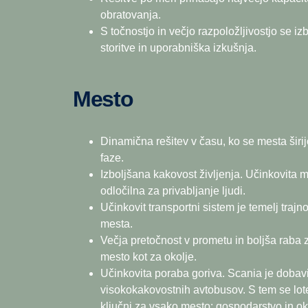
obratovanja.
S točnostjo in večjo razpoložljivostjo se izb
storitve in uporabniška izkušnja.
Mesto
Dinamična rešitev v času, ko se mesta širij
faze.
Izboljšana kakovost življenja. Učinkovita 
odločilna za privabljanje ljudi.
Učinkovit transportni sistem je temelj trajn
mesta.
Večja pretočnost v prometu in boljša raba z
mesto kot za okolje.
Učinkovita poraba goriva. Scania je dobavi
visokokakovostnih avtobusov. S tem se lote
ključni za vsako mesto: gospodarstvo in ok