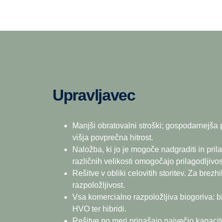
Upravljavec
Manjši obratovalni stroški; gospodarnejša 
višja povprečna hitrost.
Naložba, ki jo je mogoče nadgraditi in prila
različnih velikosti omogočajo prilagodljivos
Rešitve v obliki celovitih storitev. Za brez
razpoložljivost.
Vsa komercialno razpoložljiva biogoriva: bio
HVO ter hibridi.
Rešitve po meri prinašajo največjo kapacit