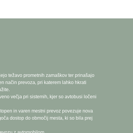
Z večjimi modeli lahko izpolnite potrebe v
i gradnji mest vožnja z avtobusi ni bila povsod
 kapaciteto takrat, ko potrebujete avtobus z
 ki lahko med dolgimi vožnjami sedijo, bodo
erite pogled navzgor. Z dvonadstropnimi
paciteto brez povzročanja zastojev.
jejo težavo prometnih zamaškov ter prinašajo
en način prevoza, pri katerem lahko hkrati
užite.
tveno večja pri sistemih, kjer so avtobusi ločeni
stopen in varen mestni prevoz povezuje nova
ča dostop do območij mesta, ki so bila prej
revozu z avtomobilom.