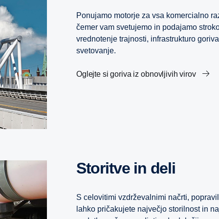
Ponujamo motorje za vsa komercialno razpo
čemer vam svetujemo in podajamo strok
vrednotenje trajnosti, infrastrukturo goriv
svetovanje.
Oglejte si goriva iz obnovljivih virov
Storitve in deli
S celovitimi vzdrževalnimi načrti, poprav
lahko pričakujete največjo storilnost in n