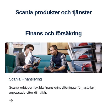
Scania lastbilar
Scania motorer
Scania bussar
Service 360
Services
Scania produkter och tjänster
Finans och försäk­ring
Scania Finansiering
Scania erbjuder flexibla finansieringslösningar för lastbilar,
anpassade efter din affär.