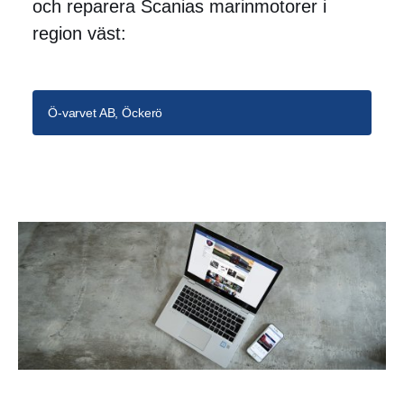
och reparera Scanias marinmotorer i
region väst:
Ö-varvet AB, Öckerö