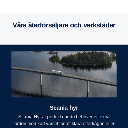
Våra återför­säl­jare och verkstäder
Hisings Backa, Göteborg.
Arendal, Göteborg
Himle, Scanias återförsäljare
Borås, Scanias återförsäljare
Scania hyr
Scania Hyr är perfekt när du behöver ett extra
fordon med kort varsel för att klara efterfrågan eller