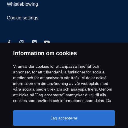
Whistleblowing
Cookie settings
Information om cookies
© Copyright Scania 2025. Scania Sverige AB, Box
Vi använder cookies för att anpassa innehåll och
900, 127 29 Stockholm, Telefon: 010-706 60 00
annonser, för att tillhandahålla funktioner för sociala
medier och för att analysera vår trafik. Vi delar också
information om din användning av vår webbplats med
våra sociala medier, reklam och analyspartners. Genom
att klicka på "Jag accepterar" samtycker du till till alla
cookies som används och informationen som delas. Du
kan också hantera dina cookies genom att klicka på
"Cookie-inställningar" och välja de kategorier du vill
acceptera. För en mer detaljerad förklaring av hur vi
Jag accepterar
använder cookies, besök vår sida om cookies, som du