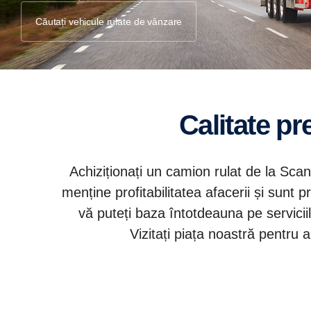
Căutați vehicule rulate de vânzare
Calitate 
Achiziționați un camion rulat de la Sca
menține profitabilitatea afacerii și sunt p
vă puteți baza întotdeauna pe servicii
Vizitați piața noastră pentru