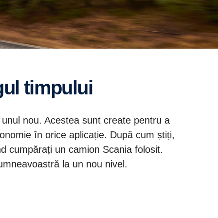
gul timpului
i unul nou. Acestea sunt create pentru a
economie în orice aplicație. După cum știți,
ând cumpărați un camion Scania folosit.
dumneavoastră la un nou nivel.