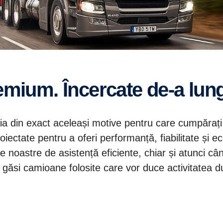
premium. Încercate de-a lun
nia din exact aceleași motive pentru care cumpăraț
roiectate pentru a oferi performanță, fiabilitate și 
le noastre de asistență eficiente, chiar și atunci c
 a găsi camioane folosite care vor duce activitatea 