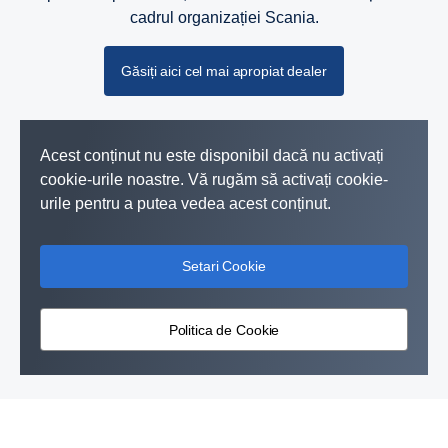
cadrul organizației Scania.
Găsiți aici cel mai apropiat dealer
Acest conținut nu este disponibil dacă nu activați
cookie-urile noastre. Vă rugăm să activați cookie-
urile pentru a putea vedea acest conținut.
Setari Cookie
Soluții pentru propulsie
Politica de Cookie
Sistemele energetice Scania pot fi găsite în centrul utilajelor care
trebuie folosite non-stop, inclusiv buldozere, bărci de patrulă și
grupuri electrogene.