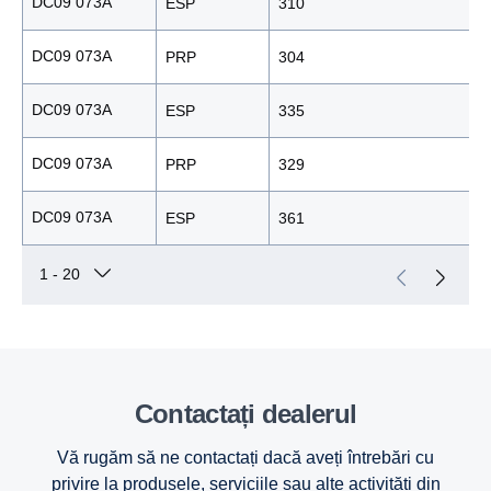
DC09 073A
ESP
310
DC09 073A
PRP
304
DC09 073A
ESP
335
DC09 073A
PRP
329
DC09 073A
ESP
361
Contactați dealerul
Vă rugăm să ne contactați dacă aveți întrebări cu
privire la produsele, serviciile sau alte activități din