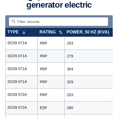
generator electric
TYPE
RATING
POWER, 50 HZ (KVA)
DC09 071A
PRP
253
DC09 071A
PRP
279
DC09 071A
PRP
304
DC09 071A
PRP
329
DC09 072A
PRP
253
DC09 072A
ESP
280