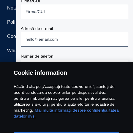
Firma/CUI
Nota Juridica
Politica de confidentialitate
Adresă de e-mail
Cookies
Whistleblowing
Număr de telefon
Contact
Cookie information
Newsletter
Mesajul
Făcând clic pe „Acceptați toate cookie-urile”, sunteți de
acord cu stocarea cookie-urilor pe dispozitivul dvs.
Setari Cookie
pentru a îmbunătăți navigarea pe site, pentru a analiza
utilizarea site-ului și pentru a ajuta eforturile noastre de
marketing.
Mai multe informații despre confidențialitatea
datelor dvs.
Accept termenii si conditiile prezentate in Nota
Juridica.