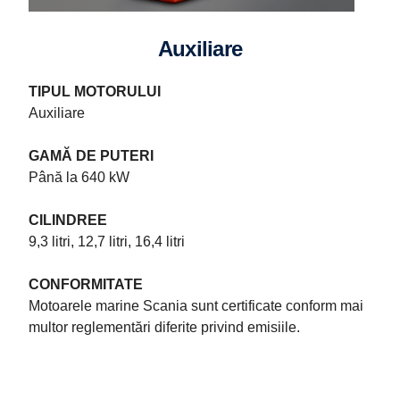
Auxiliare
TIPUL MOTORULUI
Auxiliare
GAMĂ DE PUTERI
Până la 640 kW
CILINDREE
9,3 litri, 12,7 litri, 16,4 litri
Specificațiile sistemelor de propulsie marine
CONFORMITATE
Motoarele marine Scania sunt certificate conform mai
Motoare Scania V8 de 16 litri și motoare Scania în linie de 13 și 9
litri, cu până la 1.150 CP pentru navele de patrulare. Oportunitate.
multor reglementări diferite privind emisiile.
Putere. Flexibilitate.