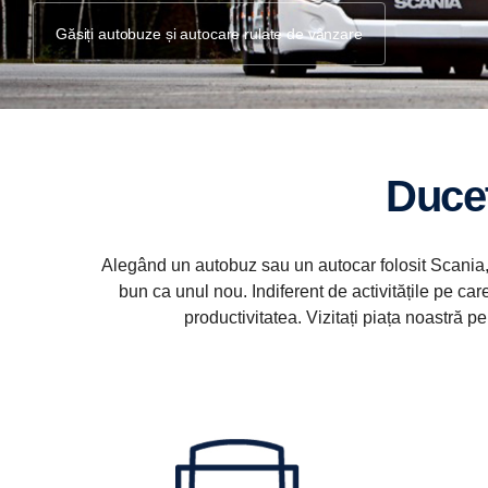
Găsiți autobuze și autocare rulate de vânzare
Duce
Alegând un autobuz sau un autocar folosit Scania, c
bun ca unul nou. Indiferent de activitățile pe ca
productivitatea. Vizitați piața noastră 