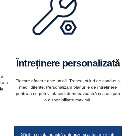
Întreținere personalizată
 a
Fiecare afacere este unică. Trasee, stiluri de condus și
tru a
medii diferite. Personalizăm planurile de întreținere
ie.
pentru a se potrivi afacerii dumneavoastră și a asigura
o disponibilitate maximă.
Găsiți pe piața noastră autobuze și autocare rulate