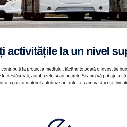
ți activitățile la un nivel s
ontribuiți la protecția mediului, făcând totodată o investiție bun
re le desfășurați, autobuzele și autocarele Scania vă pot ajuta s
pentru a găsi următorul autobuz sau autocar care va duce activit