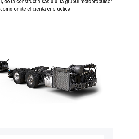
l, de la construcția șasiului la grupul motopropulsor
 a compromite eficiența energetică.