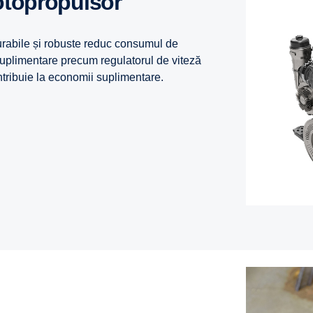
otopropulsor
urabile și robuste reduc consumul de
 suplimentare precum regulatorul de viteză
ntribuie la economii suplimentare.