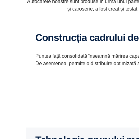
Autocarele noastre sunt produse în urma unui partene
și caroserie, a fost creat și test
Construcția cadrului d
Puntea față consolidată înseamnă mărirea capaci
De asemenea, permite o distribuire optimizată a g