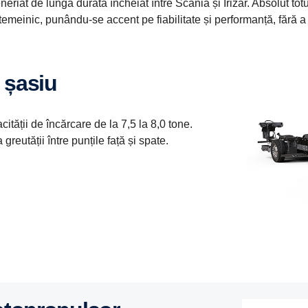
riat de lungă durată încheiat între Scania și Irizar. Absolut totu
at temeinic, punându-se accent pe fiabilitate și performanță, fără
e șasiu
tății de încărcare de la 7,5 la 8,0 tone.
reutății între punțile față și spate.