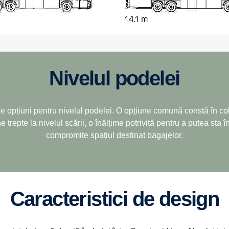
Nivelul podelei
de opțiuni pentru nivelul podelei. O opțiune comună constă în co
e trepte la nivelul scării, o înălțime potrivită pentru a putea sta 
compromite spațiul destinat bagajelor.
Caracteristici de design