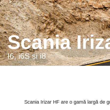
Scania Iriz
i6, i6S și i8
Scania Irizar HF are o gamă largă de gr