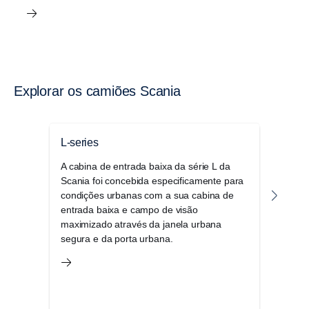
Explorar os camiões Scania
L-series
Séri
A cabina de entrada baixa da série L da
A sér
Scania foi concebida especificamente para
versá
condições urbanas com a sua cabina de
oper
entrada baixa e campo de visão
comp
maximizado através da janela urbana
cond
segura e da porta urbana.