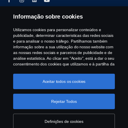
Informação sobre cookies
© Copyright Scania 2025 All rights reserved. Scania
CV AB (publ), SE-151 87 Södertälje, Sweden, Tel:
Utilizamos cookies para personalizar conteúdos e
+46-8-55 38 10 00, Fax: +46-8-55 38 10 37.
publicidade, determinar caracteristicas das redes sociais
e para analisar o nosso tráfego. Partilhamos também
informação sobre a sua utilização do nosso website com
as nossas redes sociais e parceiros de publicidade e de
análise estatística. Ao clicar em "Aceito", está a dar o seu
consentimento dos cookies que utilizamos e à partilha da
informação. Para mais informações sobre a forma como
utilizamos os cookies, visite a nossa secção de cookies,
ou clique no link em rodapé, ou como gerimos os seus
Aceitar todos os cookies
cookies clicar em "Definições de cookies".
Política
Cookie
Rejeitar Todos
Definições de cookies