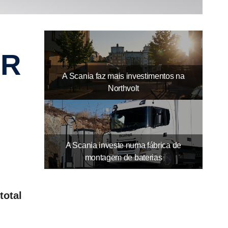
09-20211
11-2021
Dec
A Scania faz mais investimentos na
Northvolt
A Scania investe numa fábrica de
montagem de baterias
total