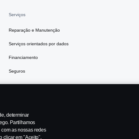
Serviços
Reparação e Manutenção
Serviços orientados por dados
Financiamento
Seguros
de, determinar
fego. Partilhamos
e com as nossas redes
te-nos
Whistleblowing
Política ambiental
Governance, Risk 
o clicar em "Aceito",