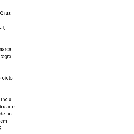
Cruz
al,
marca,
ntegra
rojeto
inclui
tocarro
rde no
 em
2