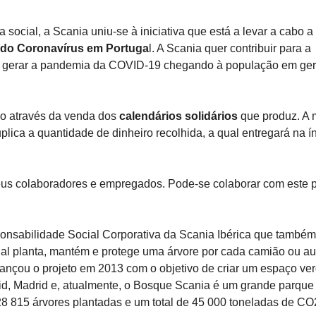
a social, a Scania uniu-se à iniciativa que está a levar a cabo a
e do Coronavírus em Portuga
l. A Scania quer contribuir para a
a gerar a pandemia da COVID-19 chegando à população em ger
do através da venda dos
calendários solidários
que produz. A 
ica a quantidade de dinheiro recolhida, a qual entregará na í
eus colaboradores e empregados. Pode-se colaborar com este p
onsabilidade Social Corporativa da Scania Ibérica que também 
ual planta, mantém e protege uma árvore por cada camião ou au
lançou o projeto em 2013 com o objetivo de criar um espaço ve
d, Madrid e, atualmente, o Bosque Scania é um grande parque
28 815 árvores plantadas e um total de 45 000 toneladas de CO