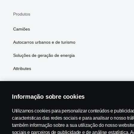
Produtos
Camiões
Autocarros urbanos e de turismo
Soluções de geração de energia
Attributes
Informação sobre cookies
Scania in Your Region:
PORTUGAL
Utilizamos cookies para personalizar conteúdos e publicida
caracteristicas das redes sociais e para analisar o nosso trá
também informação sobre a sua utilização do nosso websit
Aviso Legal
Declaração de privacidade
Cookies
Contac
sociais e parceiros de publicidade e de análise estatística. A