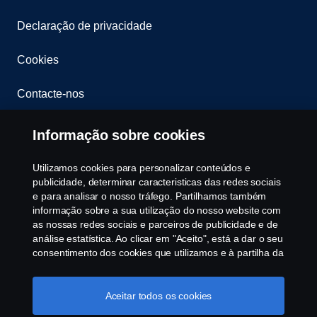
Declaração de privacidade
Cookies
Contacte-nos
Whistleblowing
Informação sobre cookies
Política ambiental
Utilizamos cookies para personalizar conteúdos e
publicidade, determinar caracteristicas das redes sociais
Governance, Risk & Compliance
e para analisar o nosso tráfego. Partilhamos também
informação sobre a sua utilização do nosso website com
as nossas redes sociais e parceiros de publicidade e de
Cookie Configurações
análise estatística. Ao clicar em "Aceito", está a dar o seu
consentimento dos cookies que utilizamos e à partilha da
informação. Para mais informações sobre a forma como
utilizamos os cookies, visite a nossa secção de cookies,
ou clique no link em rodapé, ou como gerimos os seus
Aceitar todos os cookies
cookies clicar em "Definições de cookies".
Política