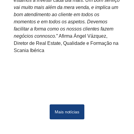
estamos a investir cada dia mais. Um bom serviço
vai muito mais além da mera venda, e implica um
bom atendimento ao cliente em todos os
momentos e em todos os aspetos. Devemos
facilitar a forma como os nossos clientes fazem
negócios connosco.
” Afirma Ángel Vázquez,
Diretor de Real Estate, Qualidade e Formação na
Scania Ibérica
Mais notícias
09-20211
11-2021
Dec