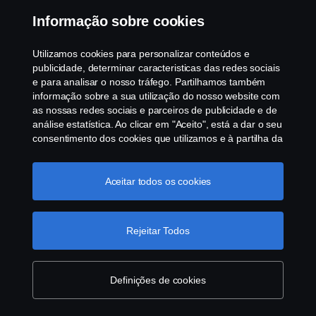
Informação sobre cookies
Utilizamos cookies para personalizar conteúdos e
publicidade, determinar caracteristicas das redes sociais
e para analisar o nosso tráfego. Partilhamos também
informação sobre a sua utilização do nosso website com
as nossas redes sociais e parceiros de publicidade e de
análise estatística. Ao clicar em "Aceito", está a dar o seu
consentimento dos cookies que utilizamos e à partilha da
informação. Para mais informações sobre a forma como
utilizamos os cookies, visite a nossa secção de cookies,
ou clique no link em rodapé, ou como gerimos os seus
Aceitar todos os cookies
cookies clicar em "Definições de cookies".
Política
Cookie
Rejeitar Todos
Definições de cookies