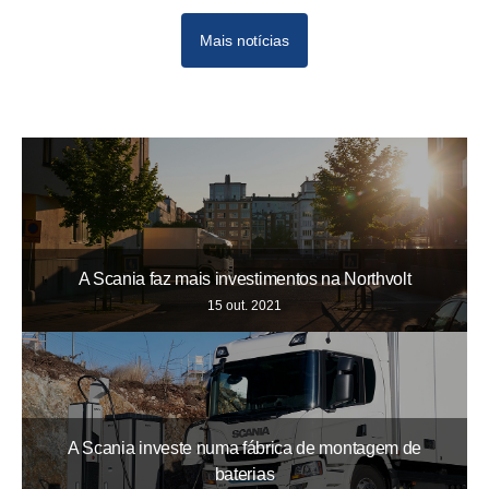
Mais notícias
09-20211
11-2021
Dec
A Scania faz mais investimentos na Northvolt
15 out. 2021
A Scania investe numa fábrica de montagem de
baterias