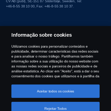
CV AB (publ), SE-151 87 Södertälje, Sweden, Tel:
+46-8-55 38 10 00, Fax: +46-8-55 38 10 37.
Informação sobre cookies
Utilizamos cookies para personalizar conteúdos e
publicidade, determinar caracteristicas das redes sociais
e para analisar o nosso tráfego. Partilhamos também
informação sobre a sua utilização do nosso website com
as nossas redes sociais e parceiros de publicidade e de
análise estatística. Ao clicar em "Aceito", está a dar o seu
consentimento dos cookies que utilizamos e à partilha da
informação. Para mais informações sobre a forma como
utilizamos os cookies, visite a nossa secção de cookies,
ou clique no link em rodapé, ou como gerimos os seus
Aceitar todos os cookies
cookies clicar em "Definições de cookies".
Política
Cookie
Rejeitar Todos