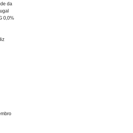
ede da
ugal
EG 0,0%
diz
embro