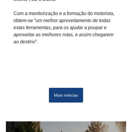
Com a monitorização e a formação do motorista,
obtem-se “
um melhor aproveitamento de todas
estas ferramentas, para os ajudar a poupar e
aproveitar as melhores rotas, e assim chegarem
ao destino
”.
Mais notícias
09-20211
11-2021
Dec