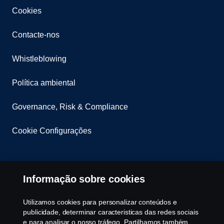
Cookies
Contacte-nos
Whistleblowing
Política ambiental
Governance, Risk & Compliance
Cookie Configurações
Informação sobre cookies
Utilizamos cookies para personalizar conteúdos e
publicidade, determinar caracteristicas das redes sociais
© Copyright Scania 2025 All rights reserved. Scania
e para analisar o nosso tráfego. Partilhamos também