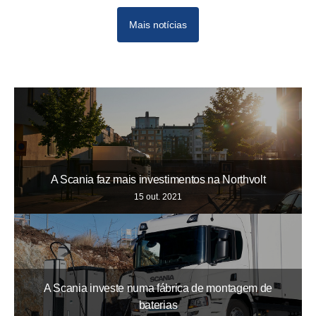
Mais notícias
09-20211
11-2021
Dec
A Scania faz mais investimentos na Northvolt
15 out. 2021
A Scania investe numa fábrica de montagem de
baterias