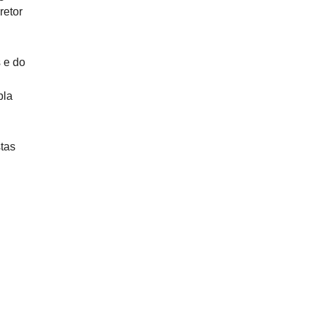
retor
 e do
pla
tas