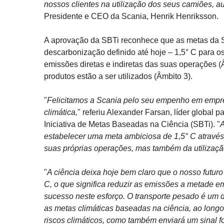
nossos clientes na utilização dos seus camiões, 
Presidente e CEO da Scania, Henrik Henriksson.
A aprovação da SBTi reconhece que as metas da S
descarbonização definido até hoje – 1,5° C para o
emissões diretas e indiretas das suas operações 
produtos estão a ser utilizados (Âmbito 3).
"
Felicitamos a Scania pelo seu empenho em empree
climática,
" referiu Alexander Farsan, líder global
Iniciativa de Metas Baseadas na Ciência (SBTi). "
A
estabelecer uma meta ambiciosa de 1,5° C atravé
suas próprias operações, mas também da utilizaçã
"
A ciência deixa hoje bem claro que o nosso futu
C, o que significa reduzir as emissões a metade 
sucesso neste esforço. O transporte pesado é um
as metas climáticas baseadas na ciência, ao longo 
riscos climáticos, como também enviará um sinal fo