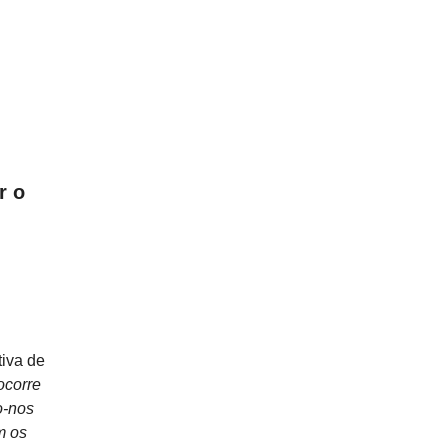
r o
tiva de
ocorre
o-nos
m os