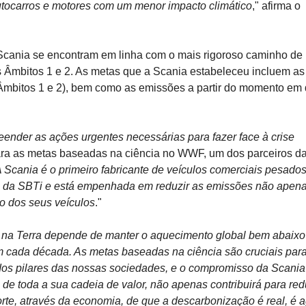
autocarros e motores com um menor impacto climático
," afirma o
cania se encontram em linha com o mais rigoroso caminho de
s Âmbitos 1 e 2. As metas que a Scania estabeleceu incluem as
(Âmbitos 1 e 2), bem como as emissões a partir do momento em
nder as ações urgentes necessárias para fazer face à crise
 para as metas baseadas na ciência no WWF, um dos parceiros d
 Scania é o primeiro fabricante de veículos comerciais pesados
s da SBTi e está empenhada em reduzir as emissões não apen
o dos seus veículos
."
ro na Terra depende de manter o aquecimento global bem abaixo
em cada década. As metas baseadas na ciência são cruciais par
 dos pilares das nossas sociedades, e o compromisso da Scani
de toda a sua cadeia de valor, não apenas contribuirá para red
rte, através da economia, de que a descarbonização é real, é a