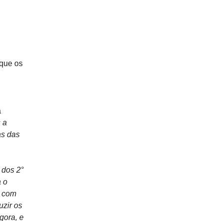
 que os
a
 a
as das
 dos 2°
a o
a com
uzir os
gora, e