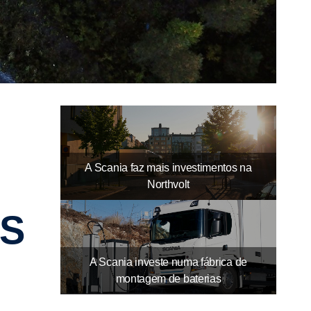
09-20211
11-2021
Dec
A Scania faz mais investimentos na
Northvolt
US
A Scania investe numa fábrica de
montagem de baterias