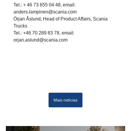
Tel.: + 46 73 655 04 48, email:
anders.lampinen@scania.com
Örjan Åslund, Head of Product Affairs, Scania
Trucks
Tel.: +46 70 289 83 78, email:
orjan.aslund@scania.com
Mais notícias
09-20211
11-2021
Dec