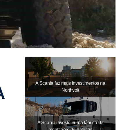
09-20211
11-2021
Dec
A Scania faz mais investimentos na
A
Northvolt
A Scania investe numa fábrica de
montagem de baterias