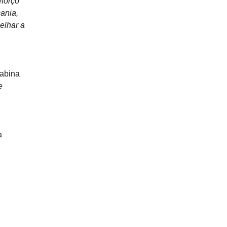
eforço
ania,
elhar a
cabina
e
a