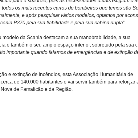
ulo para a sua frota, pois as necessidades atuais exigiam o r
, todos os mais recentes carros de bombeiros que temos são Sc
inalmente, e após pesquisar vários modelos, optamos por acons
cania P370 pela sua fiabilidade e pela sua cabina dupla
”.
vo modelo da Scania destacam a sua manobrabilidade, a sua
cia e também o seu amplo espaço interior, sobretudo pela sua 
uito importante quando falamos de emergências e de extinção d
ção e extinção de incêndios, esta Associação Humanitária de
cerca de 140.000 habitantes e vai servir também para reforçar 
a Nova de Famalicão e da Região.