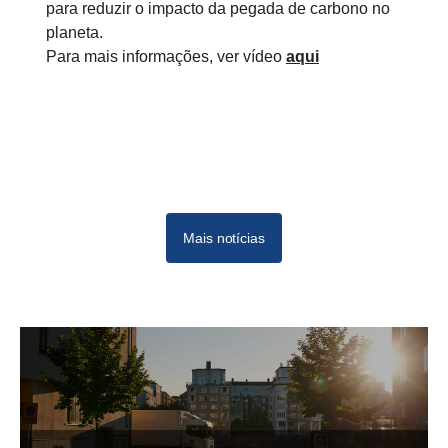
para reduzir o impacto da pegada de carbono no
planeta.
Para mais informações, ver vídeo
aqui
Mais notícias
09-20211
11-2021
Dec