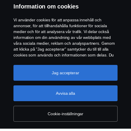
Kontakta oss
Information om cookies
Visselblåsning
Vi använder cookies för att anpassa innehåll och
annonser, för att tillhandahålla funktioner för sociala
Cookie policy
medier och för att analysera vår trafik. Vi delar också
information om din användning av vår webbplats med
våra sociala medier, reklam och analyspartners. Genom
Inställningar för cookies
att klicka på "Jag accepterar" samtycker du till till alla
cookies som används och informationen som delas. Du
kan också hantera dina cookies genom att klicka på
"Cookie-inställningar" och välja de kategorier du vill
acceptera. För en mer detaljerad förklaring av hur vi
Jag accepterar
använder cookies, besök vår sida om cookies, som du
kan hitta genom att klicka på länken under den här
texten.
Mer information om ditt dataskydd
Avvisa alla
© Copyright Scania 2026 All rights reserved. Scania
CV AB (publ), SE-572 36 Oskarshamn, Sweden,
Tel: +46-491 76 50 00
Cookie-inställningar