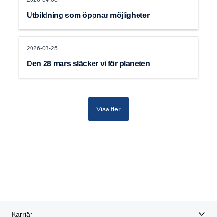
2026-04-08
Utbildning som öppnar möjligheter
2026-03-25
Den 28 mars släcker vi för planeten
Visa fler
Kontakta oss
Press releases
Karriär