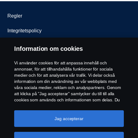
Regler
Integritetspolicy
Kontakta oss
Information om cookies
Visselblåsning
Vi använder cookies för att anpassa innehåll och
annonser, för att tillhandahålla funktioner för sociala
Cookie policy
medier och för att analysera vår trafik. Vi delar också
information om din användning av vår webbplats med
våra sociala medier, reklam och analyspartners. Genom
Inställningar för cookies
att klicka på "Jag accepterar" samtycker du till till alla
cookies som används och informationen som delas. Du
kan också hantera dina cookies genom att klicka på
"Cookie-inställningar" och välja de kategorier du vill
acceptera. För en mer detaljerad förklaring av hur vi
Jag accepterar
använder cookies, besök vår sida om cookies, som du
kan hitta genom att klicka på länken under den här
texten.
Mer information om ditt dataskydd