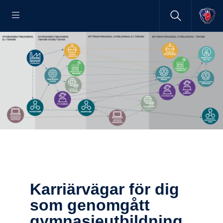
Karriär­vägar för dig
som genom­gått
gymna­si­e­ut­bild­ning