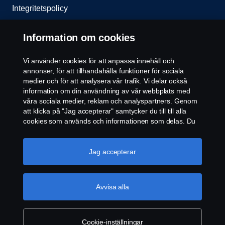
Integritetspolicy
Kontakta oss
Information om cookies
Visselblåsning
Vi använder cookies för att anpassa innehåll och
annonser, för att tillhandahålla funktioner för sociala
Cookie policy
medier och för att analysera vår trafik. Vi delar också
information om din användning av vår webbplats med
våra sociala medier, reklam och analyspartners. Genom
Inställningar för cookies
att klicka på "Jag accepterar" samtycker du till till alla
cookies som används och informationen som delas. Du
kan också hantera dina cookies genom att klicka på
"Cookie-inställningar" och välja de kategorier du vill
acceptera. För en mer detaljerad förklaring av hur vi
Jag accepterar
använder cookies, besök vår sida om cookies, som du
kan hitta genom att klicka på länken under den här
texten.
Mer information om ditt dataskydd
Avvisa alla
© Copyright Scania 2026 All rights reserved. Scania
CV AB (publ), SE-572 36 Oskarshamn, Sweden,
Tel: +46-491 76 50 00
Cookie-inställningar