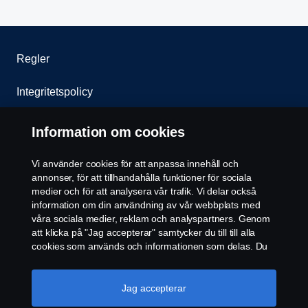
Regler
Integritetspolicy
Kontakta oss
Information om cookies
Visselblåsning
Vi använder cookies för att anpassa innehåll och
annonser, för att tillhandahålla funktioner för sociala
Cookie policy
medier och för att analysera vår trafik. Vi delar också
information om din användning av vår webbplats med
våra sociala medier, reklam och analyspartners. Genom
Inställningar för cookies
att klicka på "Jag accepterar" samtycker du till till alla
cookies som används och informationen som delas. Du
kan också hantera dina cookies genom att klicka på
"Cookie-inställningar" och välja de kategorier du vill
acceptera. För en mer detaljerad förklaring av hur vi
Jag accepterar
använder cookies, besök vår sida om cookies, som du