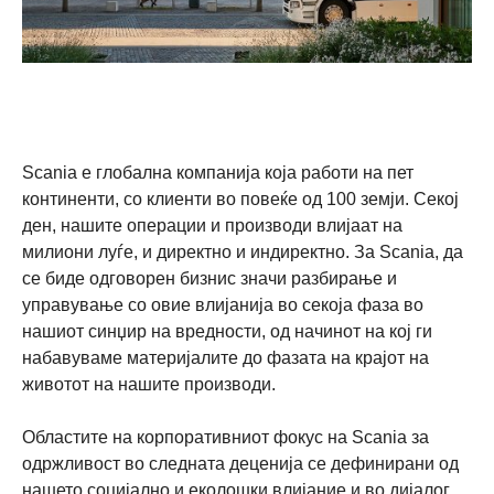
Scania е глобална компанија која работи на пет
континенти, со клиенти во повеќе од 100 земји. Секој
ден, нашите операции и производи влијаат на
милиони луѓе, и директно и индиректно. За Scania, да
се биде одговорен бизнис значи разбирање и
управување со овие влијанија во секоја фаза во
нашиот синџир на вредности, од начинот на кој ги
набавуваме материјалите до фазата на крајот на
животот на нашите производи.
Областите на корпоративниот фокус на Scania за
одржливост во следната деценија се дефинирани од
нашето социјално и еколошки влијание и во дијалог