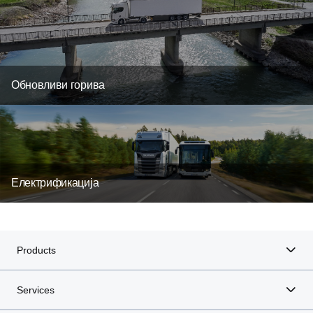
Обновливи горива
Електрификација
Products
Services