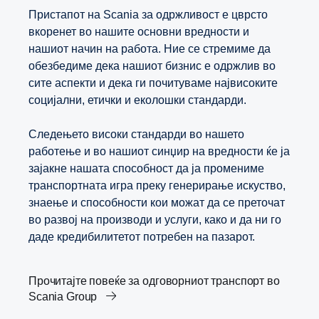
Пристапот на Scania за одржливост е цврсто
вкоренет во нашите основни вредности и
нашиот начин на работа. Ние се стремиме да
обезбедиме дека нашиот бизнис е одржлив во
сите аспекти и дека ги почитуваме највисоките
социјални, етички и еколошки стандарди.
Следењето високи стандарди во нашето
работење и во нашиот синџир на вредности ќе ја
зајакне нашата способност да ја промениме
транспортната игра преку генерирање искуство,
знаење и способности кои можат да се преточат
во развој на производи и услуги, како и да ни го
даде кредибилитетот потребен на пазарот.
Прочитајте повеќе за одговорниот транспорт во
Scania Group