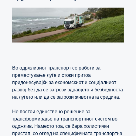
Во одржливиот транспорт се работи за
преместување луѓе и стоки притоа
придонесувајќи за економскиот и социјалниот
развој без да се загрози здравјето и безбедноста
на луѓето или да се загрози животната средина.
Не постои единствено решение за
трансформирање на транспортниот систем во
одржлив. Наместо тоа, се бара холистички
пристап, со оглед на специфичната транспортна