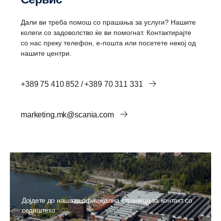
Дали ви треба помош со прашања за услуги? Нашите
колеги со задоволство ќе ви помогнат. Контактирајте
со нас преку телефон, е-пошта или посетете некој од
нашите центри.
+389 75 410 852 / +389 70 311 331
marketing.mk@scania.com
Дојдете до нашата официјална страница за контакт со
седиштето