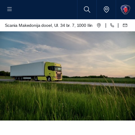
|
|
Scania Makedonija dooel, Ul. 34 br. 7, 1000 Ilinden – Skopje