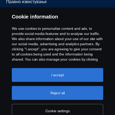
Правно известување
Изјава за приватност
Cookie information
Колачиња
We use cookies to personalise content and ads, to
provide social media features and to analyse our traffic.
Контактирајте со нас
We also share information about your use of our site with
our social media, advertising and analytics partners. By
clicking “I accept”, you are agreeing to give your consent
Cookie settings
to all cookies being used and the information being
shared. You can also manage your cookies by clicking
the “Cookie settings” and selecting the categories you’d
like to accept. For a more detailed explanation of how we
use cookies, please visit our cookies section, which you
I accept
can find by clicking the link below this text.
Cookie policy
Reject all
© Copyright Scania 2025 Сите права се
задржани. Scania Makedonija dooel, Ul. 34 br. 7,
1000 Ilinden – Skopje, Tel. +389 75 414 562
Cookie settings