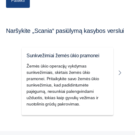
Pateikti
Naršykite „Scania“ pasiūlymą kasybos verslui
Sunkvežimiai žemės ūkio pramonei
Kasy
Žemės ūkio operacijų vykdymas
Padi
sunkvežimiais, skirtais žemės ūkio
naud
pramonei. Pritaikykite savo žemės ūkio
asort
sunkvežimius, kad padidintumėte
patv
pajėgumą, nesunkiai palengvindami
užduotis, tokias kaip gyvulių vežimas ir
nuotolinis grūdų pakrovimas.