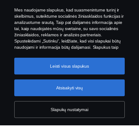
Susisiekite su mumis
Mes naudojame slapukus, kad suasmenintume turinį ir
skelbimus, suteiktume socialinės žiniasklaidos funkcijas ir
Pranešimų teikimas
analizuotume srautą. Taip pat dalijamės informacija apie
tai, kaip naudojatės mūsų svetaine, su savo socialinės
žiniasklaidos, reklamos ir analizės partneriais.
Slapukų nustatymai
Spustelėdami „Sutinku“, leidžiate, kad visi slapukai būtų
naudojami ir informacija būtų dalijamasi. Slapukus taip
pat galite tvarkyti spustelėję „Slapukų nustatymai“ ir
pasirinkę norimas priimti kategorijas. Norėdami sužinoti
daugiau, kaip naudojame slapukus, apsilankykite mūsų
Leisti visus slapukus
slapukų skiltyje, kurią rasite spustelėję nuorodą po šiuo
tekstu.
Slapukų politikos nuoroda
Atsisakyti visų
© „Scania 2026“ visos teisės saugomos. „Scania
CV AB“ (publ), SE-151 87 Sioderteljė, Švedija, tel.:
+46-8-55 38 10 00, faksas: +46-8-55 38 10 37.
Slapukų nustatymai