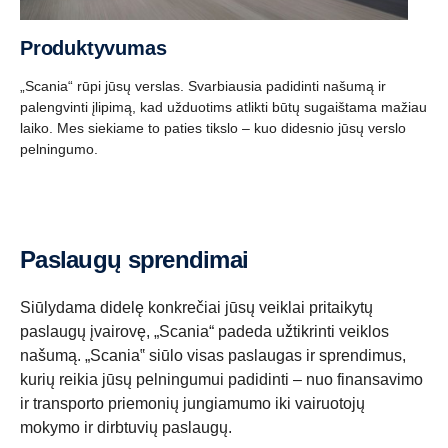
Produktyvumas
„Scania“ rūpi jūsų verslas. Svarbiausia padidinti našumą ir
palengvinti įlipimą, kad užduotims atlikti būtų sugaištama mažiau
laiko. Mes siekiame to paties tikslo – kuo didesnio jūsų verslo
pelningumo.
Paslaugų sprendimai
Siūlydama didelę konkrečiai jūsų veiklai pritaikytų
paslaugų įvairovę, „Scania“ padeda užtikrinti veiklos
našumą. „Scania‟ siūlo visas paslaugas ir sprendimus,
kurių reikia jūsų pelningumui padidinti – nuo finansavimo
ir transporto priemonių jungiamumo iki vairuotojų
mokymo ir dirbtuvių paslaugų.