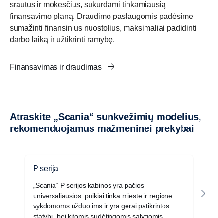
srautus ir mokesčius, sukurdami tinkamiausią
finansavimo planą. Draudimo paslaugomis padėsime
sumažinti finansinius nuostolius, maksimaliai padidinti
darbo laiką ir užtikrinti ramybę.
Finansavimas ir draudimas
Atraskite „Scania“ sunkvežimių modelius,
rekomenduojamus mažmeninei prekybai
P serija
G
„Scania“ P serijos kabinos yra pačios
„
universaliausios: puikiai tinka mieste ir regione
iš
vykdomoms užduotims ir yra gerai patikrintos
vi
statybų bei kitomis sudėtingomis sąlygomis.
pa