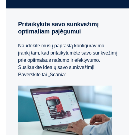
Pritaikykite savo sunkvežimį
optimaliam pajėgumui
Naudokite mūsų paprastą konfigūravimo
įrankį tam, kad pritaikytumėte savo sunkvežimį
prie optimalaus našumo ir efektyvumo.
Susikurkite idealų savo sunkvežimį!
Paverskite tai „Scania“.