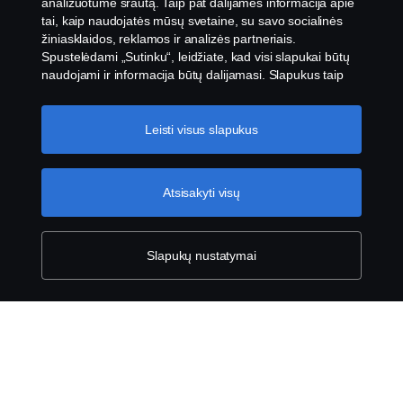
analizuotume srautą. Taip pat dalijamės informacija apie
tai, kaip naudojatės mūsų svetaine, su savo socialinės
žiniasklaidos, reklamos ir analizės partneriais.
Scania in Your Region:
LIETUVA
Spustelėdami „Sutinku“, leidžiate, kad visi slapukai būtų
naudojami ir informacija būtų dalijamasi. Slapukus taip
pat galite tvarkyti spustelėję „Slapukų nustatymai“ ir
pasirinkę norimas priimti kategorijas. Norėdami sužinoti
daugiau, kaip naudojame slapukus, apsilankykite mūsų
Leisti visus slapukus
Teisinis pranešimas
slapukų skiltyje, kurią rasite spustelėję nuorodą po šiuo
tekstu.
Slapukų politikos nuoroda
Privatumo pareiškimas
Atsisakyti visų
Slapukai
Slapukų nustatymai
Susisiekite su mumis
Pranešimų teikimas
Slapukų nustatymai