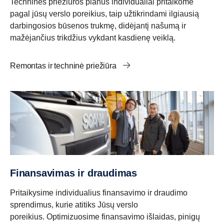
Techninės priežiūros planus individualiai pritaikome
pagal jūsų verslo poreikius, taip užtikrindami ilgiausią
darbingosios būsenos trukmę, didėjantį našumą ir
mažėjančius trikdžius vykdant kasdienę veiklą.
Remontas ir techninė priežiūra
Finansavimas ir draudimas
Pritaikysime individualius finansavimo ir draudimo
sprendimus, kurie atitiks Jūsų verslo
poreikius. Optimizuosime finansavimo išlaidas, pinigų