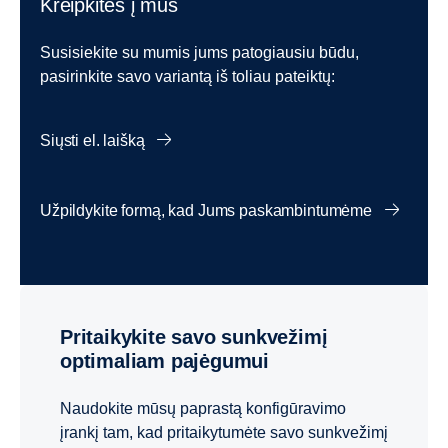
Kreipkitės į mus
Susisiekite su mumis jums patogiausiu būdu,
pasirinkite savo variantą iš toliau pateiktų:
Siųsti el. laišką
Užpildykite formą, kad Jums paskambintumėme
Pritaikykite savo sunkvežimį
optimaliam pajėgumui
Naudokite mūsų paprastą konfigūravimo
įrankį tam, kad pritaikytumėte savo sunkvežimį