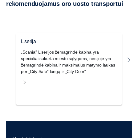
rekomenduojamus oro uosto transportui
L serija
G
„Scania“ L serijos žemagrindė kabina yra
„
specialiai sukurta miesto sąlygoms, nes joje yra
iš
žemagrindė kabina ir maksimalus matymo laukas
vi
per „City Safe“ langą ir „City Door“.
pa