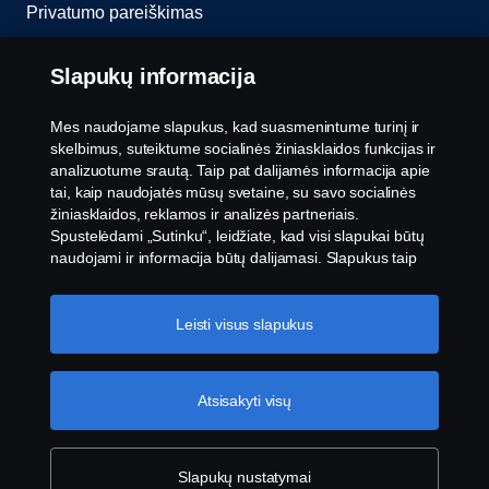
Privatumo pareiškimas
Slapukai
Slapukų informacija
Susisiekite su mumis
Mes naudojame slapukus, kad suasmenintume turinį ir
skelbimus, suteiktume socialinės žiniasklaidos funkcijas ir
Pranešimų teikimas
analizuotume srautą. Taip pat dalijamės informacija apie
tai, kaip naudojatės mūsų svetaine, su savo socialinės
žiniasklaidos, reklamos ir analizės partneriais.
Slapukų nustatymai
Spustelėdami „Sutinku“, leidžiate, kad visi slapukai būtų
naudojami ir informacija būtų dalijamasi. Slapukus taip
pat galite tvarkyti spustelėję „Slapukų nustatymai“ ir
pasirinkę norimas priimti kategorijas. Norėdami sužinoti
daugiau, kaip naudojame slapukus, apsilankykite mūsų
Leisti visus slapukus
slapukų skiltyje, kurią rasite spustelėję nuorodą po šiuo
tekstu.
Slapukų politikos nuoroda
Atsisakyti visų
© „Scania 2026“ visos teisės saugomos. „Scania
CV AB“ (publ), SE-151 87 Sioderteljė, Švedija, tel.:
+46-8-55 38 10 00, faksas: +46-8-55 38 10 37.
Slapukų nustatymai