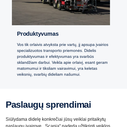
Produktyvumas
Vos tik orlaivis atvyksta prie vartų, jį apsupa įvairios
specializuotos transporto priemonės. Didelis
produktyvumas ir efektyvumas yra svarbūs
sklandžiam darbui. Veikla apie orlaivį, esant geram
matomumui ir tiksliam vairavimui, yra keletas
veiksnių, svarbių dideliam našumui.
Paslaugų sprendimai
Siūlydama didelę konkrečiai jūsų veiklai pritaikytų
paslaugų įvairovę, „Scania“ padeda užtikrinti veiklos