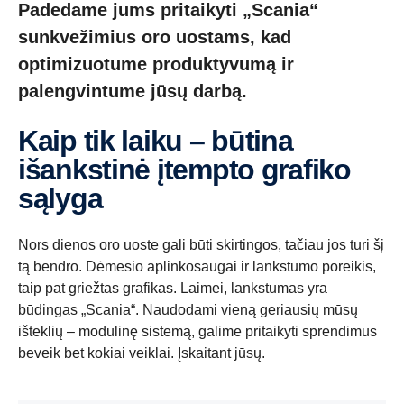
Padedame jums pritaikyti „Scania“
sunkvežimius oro uostams, kad
optimizuotume produktyvumą ir
palengvintume jūsų darbą.
Kaip tik laiku – būtina
išankstinė įtempto grafiko
sąlyga
Nors dienos oro uoste gali būti skirtingos, tačiau jos turi šį
tą bendro. Dėmesio aplinkosaugai ir lankstumo poreikis,
taip pat griežtas grafikas. Laimei, lankstumas yra
būdingas „Scania“. Naudodami vieną geriausių mūsų
išteklių – modulinę sistemą, galime pritaikyti sprendimus
beveik bet kokiai veiklai. Įskaitant jūsų.