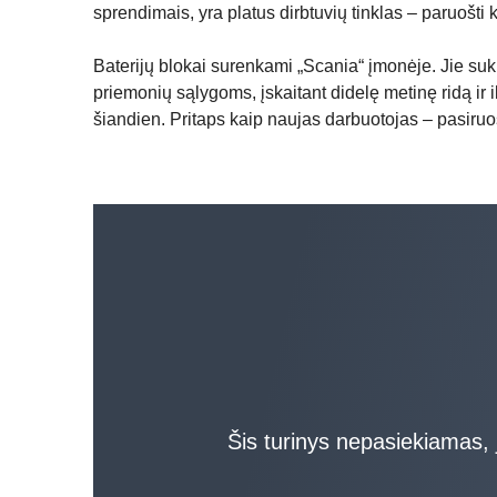
sprendimais, yra platus dirbtuvių tinklas – paruošti 
Baterijų blokai surenkami „Scania“ įmonėje. Jie suku
priemonių sąlygoms, įskaitant didelę metinę ridą ir 
šiandien. Pritaps kaip naujas darbuotojas – pasiruoš
Šis turinys nepasiekiamas, j