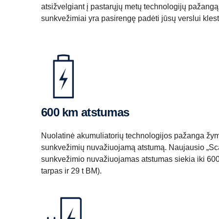
atsižvelgiant į pastarųjų metų technologijų pažangą 
sunkvežimiai yra pasirengę padėti jūsų verslui klest
600 km atstumas
Nuolatinė akumuliatorių technologijos pažanga žymi
sunkvežimių nuvažiuojamą atstumą. Naujausio „Scan
sunkvežimio nuvažiuojamas atstumas siekia iki 6
tarpas ir 29 t BM).