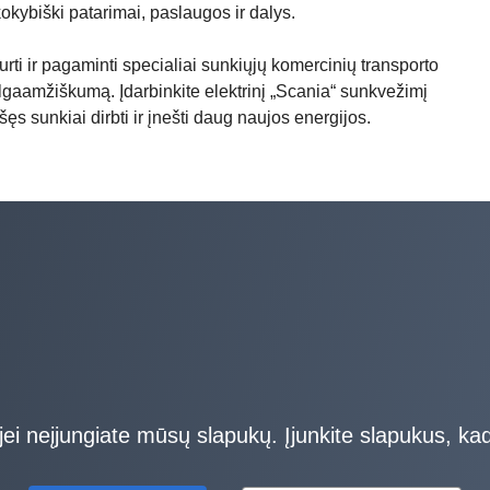
kokybiški patarimai, paslaugos ir dalys.
rti ir pagaminti specialiai sunkiųjų komercinių transporto
ilgaamžiškumą. Įdarbinkite elektrinį „Scania“ sunkvežimį
ęs sunkiai dirbti ir įnešti daug naujos energijos.
ei neįjungiate mūsų slapukų. Įjunkite slapukus, kad