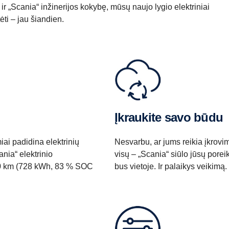
ir „Scania“ inžinerijos kokybę, mūsų naujo lygio elektriniai
ėti – jau šiandien.
Įkraukite savo būdu
ai padidina elektrinių
Nesvarbu, ar jums reikia įkrovim
ia“ elektrinio
visų – „Scania“ siūlo jūsų poreiki
00 km (728 kWh, 83 % SOC
bus vietoje. Ir palaikys veikimą.