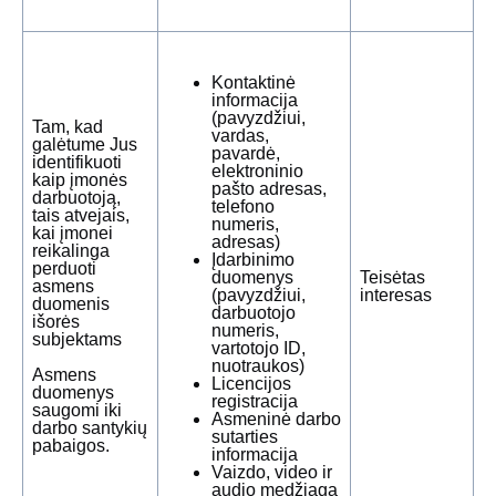
Kontaktinė
informacija
(pavyzdžiui,
Tam, kad
vardas,
galėtume Jus
pavardė,
identifikuoti
elektroninio
kaip įmonės
pašto adresas,
darbuotoją,
telefono
tais atvejais,
numeris,
kai įmonei
adresas)
reikalinga
Įdarbinimo
perduoti
duomenys
Teisėtas
asmens
(pavyzdžiui,
interesas
duomenis
darbuotojo
išorės
numeris,
subjektams
vartotojo ID,
nuotraukos)
Asmens
Licencijos
duomenys
registracija
saugomi iki
Asmeninė darbo
darbo santykių
sutarties
pabaigos.
informacija
Vaizdo, video ir
audio medžiaga