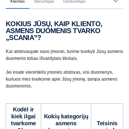
Klientas
Vairuotojas
Darbuotojas
KOKIUS JŪSŲ, KAIP KLIENTO,
ASMENS DUOMENIS TVARKO
„SCANIA”?
Kai atstovaujate savo įmonei, turime tvarkyti Jūsų asmens
duomenis toliau išvardytais tikslais.
Jei esate vienintelis įmonės atstovas, visi duomenys,
kuriuos mes tvarkome apie Jūsų įmonę, tampa asmens
duomenimis.
Kodėl ir
kiek ilgai
Kokių kategorijų
tvarkome
asmens
Teisinis