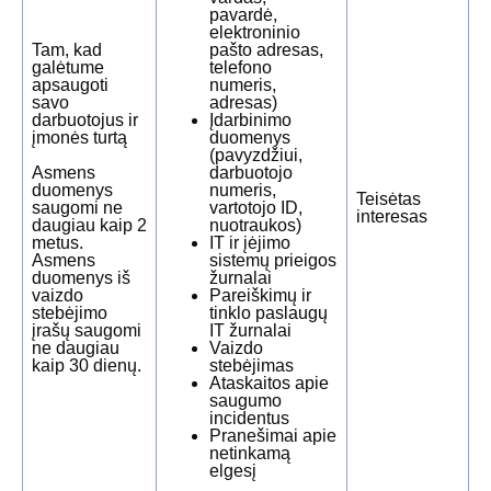
pavardė,
elektroninio
Tam, kad
pašto adresas,
galėtume
telefono
apsaugoti
numeris,
savo
adresas)
darbuotojus ir
Įdarbinimo
įmonės turtą
duomenys
(pavyzdžiui,
Asmens
darbuotojo
duomenys
numeris,
Teisėtas
saugomi ne
vartotojo ID,
interesas
daugiau kaip 2
nuotraukos)
metus.
IT ir įėjimo
Asmens
sistemų prieigos
duomenys iš
žurnalai
vaizdo
Pareiškimų ir
stebėjimo
tinklo paslaugų
įrašų saugomi
IT žurnalai
ne daugiau
Vaizdo
kaip 30 dienų.
stebėjimas
Ataskaitos apie
saugumo
incidentus
Pranešimai apie
netinkamą
elgesį