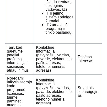
išlaidų centras,
tiesioginis
vadovas, kt.)
IT ir įėjimo
sistemų prieigos
žurnalai
IT žurnalai iš
programų ir
tinklo paslaugų
Tam, kad
Kontaktinė
galėtume
informacija
pateikti
(pavyzdžiui, vardas,
Teisėtas
prašomą
pavardė, elektroninio
interesas
informaciją ir
pašto adresas,
susijusius
telefono numeris,
atnaujinimus
adresas)
Norėdami
Kontaktinė
laikytis atvirojo
informacija
kodo
(pavyzdžiui, vardas,
Sutartinis
programos
pavardė, elektroninio
įsipareigojim
licencijos,
pašto adresas,
as
turime
telefono numeris,
paminėti
adresas)
autorius