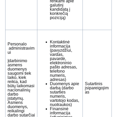
renkami apie
galutinį
kandidatą į
konkrečią
poziciją)
Kontaktinė
Personalo
informacija
administravim
(pavyzdžiui,
ui
vardas,
pavardė,
Įdarbinimo
elektroninio
asmens
pašto adresas,
duomenys
telefono
saugomi tiek
numeris,
laiko, kiek
adresas)
reikia, kad
Duomenys apie
Sutartinis
būtų laikomasi
darbą (darbo
įsipareigojim
nacionalinių
sutarties
as
darbo
numeris,
įstatymų.
vartotojo kodas,
Asmens
nuotraukos)
duomenys,
Finansinė
reikalingi
informacija
darbo sutarčiai