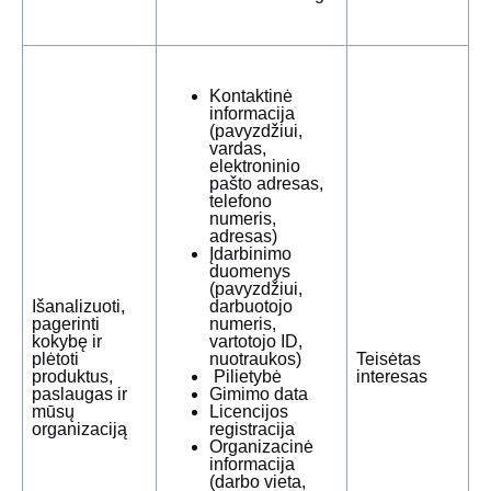
Kontaktinė
informacija
(pavyzdžiui,
vardas,
elektroninio
pašto adresas,
telefono
numeris,
adresas)
Įdarbinimo
duomenys
(pavyzdžiui,
Išanalizuoti,
darbuotojo
pagerinti
numeris,
kokybę ir
vartotojo ID,
plėtoti
nuotraukos)
Teisėtas
produktus,
Pilietybė
interesas
paslaugas ir
Gimimo data
mūsų
Licencijos
organizaciją
registracija
Organizacinė
informacija
(darbo vieta,