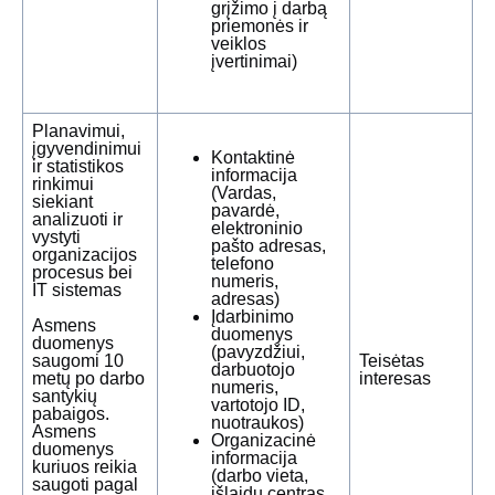
grįžimo į darbą
priemonės ir
veiklos
įvertinimai)
Planavimui,
įgyvendinimui
Kontaktinė
ir statistikos
informacija
rinkimui
(Vardas,
siekiant
pavardė,
analizuoti ir
elektroninio
vystyti
pašto adresas,
organizacijos
telefono
procesus bei
numeris,
IT sistemas
adresas)
Įdarbinimo
Asmens
duomenys
duomenys
(pavyzdžiui,
saugomi 10
Teisėtas
darbuotojo
metų po darbo
interesas
numeris,
santykių
vartotojo ID,
pabaigos.
nuotraukos)
Asmens
Organizacinė
duomenys
informacija
kuriuos reikia
(darbo vieta,
saugoti pagal
išlaidų centras,