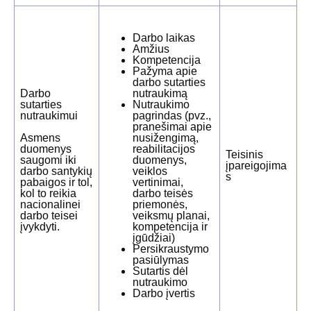
Darbo laikas
Amžius
Kompetencija
Pažyma apie
darbo sutarties
Darbo
nutraukimą
sutarties
Nutraukimo
nutraukimui
pagrindas (pvz.,
pranešimai apie
Asmens
nusižengimą,
duomenys
reabilitacijos
Teisinis
saugomi iki
duomenys,
įpareigojima
darbo santykių
veiklos
s
pabaigos ir tol,
vertinimai,
kol to reikia
darbo teisės
nacionalinei
priemonės,
darbo teisei
veiksmų planai,
įvykdyti.
kompetencija ir
įgūdžiai)
Persikraustymo
pasiūlymas
Sutartis dėl
nutraukimo
Darbo įvertis