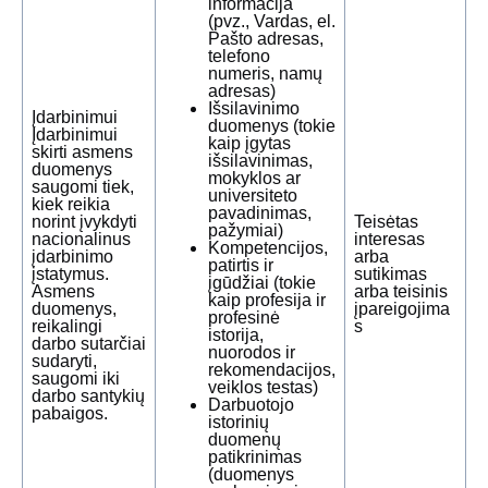
informacija
(pvz., Vardas, el.
Pašto adresas,
telefono
numeris, namų
adresas)
Išsilavinimo
Įdarbinimui
duomenys (tokie
Įdarbinimui
kaip įgytas
skirti asmens
išsilavinimas,
duomenys
mokyklos ar
saugomi tiek,
universiteto
kiek reikia
pavadinimas,
norint įvykdyti
Teisėtas
pažymiai)
nacionalinus
interesas
Kompetencijos,
įdarbinimo
arba
patirtis ir
įstatymus.
sutikimas
įgūdžiai (tokie
Asmens
arba teisinis
kaip profesija ir
duomenys,
įpareigojima
profesinė
reikalingi
s
istorija,
darbo sutarčiai
nuorodos ir
sudaryti,
rekomendacijos,
saugomi iki
veiklos testas)
darbo santykių
Darbuotojo
pabaigos.
istorinių
duomenų
patikrinimas
(duomenys