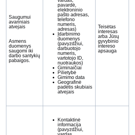
vardas,
pavardė,
elektroninio
pašto adresas,
Saugumui
telefono
avariniais
numeris,
atvejais
Teisėtas
adresas)
interesas
Įdarbinimo
arba Jūsų
duomenys
Asmens
gyvybinio
(pavyzdžiui,
duomenys
intereso
darbuotojo
saugomi iki
apsauga
numeris,
darbo santykių
vartotojo ID,
pabaigos.
nuotraukos)
Giminaičiai
Pilietybė
Gimimo data
Geografinė
padėtis skubiais
atvejais
Kontaktinė
informacija
(pavyzdžiui,
vardas,