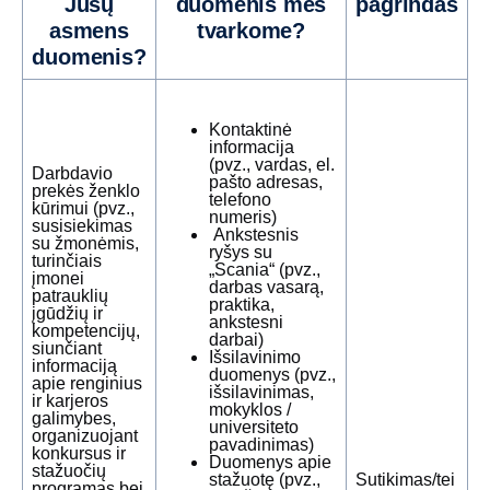
Jūsų
duomenis mes
pagrindas
asmens
tvarkome?
duomenis?
Kontaktinė
informacija
(pvz., vardas, el.
Darbdavio
pašto adresas,
prekės ženklo
telefono
kūrimui (pvz.,
numeris)
susisiekimas
Ankstesnis
su žmonėmis,
ryšys su
turinčiais
„Scania“ (pvz.,
įmonei
darbas vasarą,
patrauklių
praktika,
įgūdžių ir
ankstesni
kompetencijų,
darbai)
siunčiant
Išsilavinimo
informaciją
duomenys (pvz.,
apie renginius
išsilavinimas,
ir karjeros
mokyklos /
galimybes,
universiteto
organizuojant
pavadinimas)
konkursus ir
Duomenys apie
stažuočių
stažuotę (pvz.,
Sutikimas/tei
programas bei