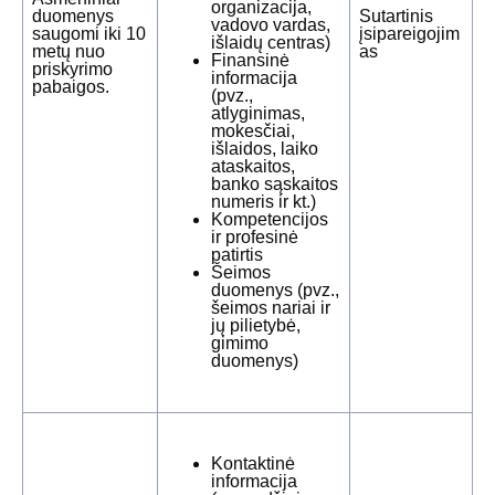
organizacija,
duomenys
Sutartinis
vadovo vardas,
saugomi iki 10
įsipareigojim
išlaidų centras)
metų nuo
as
Finansinė
priskyrimo
informacija
pabaigos.
(pvz.,
atlyginimas,
mokesčiai,
išlaidos, laiko
ataskaitos,
banko sąskaitos
numeris ir kt.)
Kompetencijos
ir profesinė
patirtis
Šeimos
duomenys (pvz.,
šeimos nariai ir
jų pilietybė,
gimimo
duomenys)
Kontaktinė
informacija