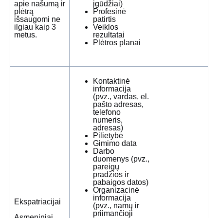
apie našumą ir
įgūdžiai)
plėtrą
Profesinė
išsaugomi ne
patirtis
ilgiau kaip 3
Veiklos
metus.
rezultatai
Plėtros planai
Kontaktinė
informacija
(pvz., vardas, el.
pašto adresas,
telefono
numeris,
adresas)
Pilietybė
Gimimo data
Darbo
duomenys (pvz.,
pareigų
pradžios ir
pabaigos datos)
Organizacinė
informacija
Ekspatriacijai
(pvz., namų ir
priimančioji
Asmeniniai