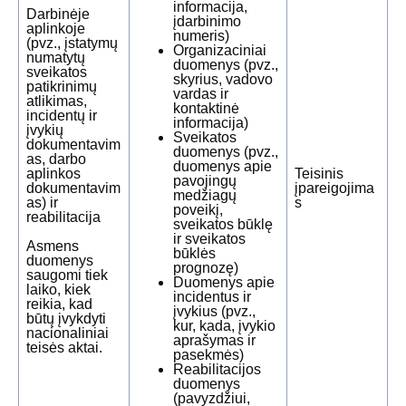
informacija,
Darbinėje
įdarbinimo
aplinkoje
numeris)
(pvz., įstatymų
Organizaciniai
numatytų
duomenys (pvz.,
sveikatos
skyrius, vadovo
patikrinimų
vardas ir
atlikimas,
kontaktinė
incidentų ir
informacija)
įvykių
Sveikatos
dokumentavim
duomenys (pvz.,
as, darbo
duomenys apie
aplinkos
Teisinis
pavojingų
dokumentavim
įpareigojima
medžiagų
as) ir
s
poveikį,
reabilitacija
sveikatos būklę
ir sveikatos
Asmens
būklės
duomenys
prognozę)
saugomi tiek
Duomenys apie
laiko, kiek
incidentus ir
reikia, kad
įvykius (pvz.,
būtų įvykdyti
kur, kada, įvykio
nacionaliniai
aprašymas ir
teisės aktai.
pasekmės)
Reabilitacijos
duomenys
(pavyzdžiui,