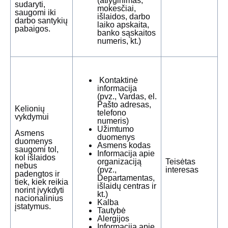
(atlyginimas,
sudaryti,
mokesčiai,
saugomi iki
išlaidos, darbo
darbo santykių
laiko apskaita,
pabaigos.
banko sąskaitos
numeris, kt.)
Kontaktinė
informacija
(pvz., Vardas, el.
Pašto adresas,
Kelionių
telefono
vykdymui
numeris)
Užimtumo
Asmens
duomenys
duomenys
Asmens kodas
saugomi tol,
Informacija apie
kol išlaidos
organizaciją
Teisėtas
nebus
(pvz.,
interesas
padengtos ir
Departamentas,
tiek, kiek reikia
išlaidų centras ir
norint įvykdyti
kt.)
nacionalinius
Kalba
įstatymus.
Tautybė
Alergijos
Informacija apie