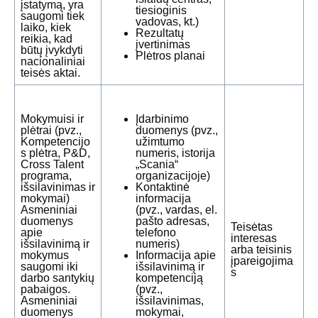
įstatymą, yra
tiesioginis
saugomi tiek
vadovas, kt.)
laiko, kiek
Rezultatų
reikia, kad
įvertinimas
būtų įvykdyti
Plėtros planai
nacionaliniai
teisės aktai.
Mokymuisi ir
Įdarbinimo
plėtrai (pvz.,
duomenys (pvz.,
Kompetencijo
užimtumo
s plėtra, P&D,
numeris, istorija
Cross Talent
„Scania“
programa,
organizacijoje)
išsilavinimas ir
Kontaktinė
mokymai)
informacija
Asmeniniai
(pvz., vardas, el.
duomenys
pašto adresas,
Teisėtas
apie
telefono
interesas
išsilavinimą ir
numeris)
arba teisinis
mokymus
Informacija apie
įpareigojima
saugomi iki
išsilavinimą ir
s
darbo santykių
kompetenciją
pabaigos.
(pvz.,
Asmeniniai
išsilavinimas,
duomenys
mokymai,