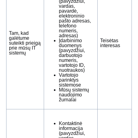
(pavyzdžiui,
vardas,
pavardė,
elektroninio
pašto adresas,
telefono
numeris,
Tam, kad
adresas)
galėtume
Įdarbinimo
Teisėtas
suteikti prieigą
duomenys
interesas
prie mūsų IT
(pavyzdžiui,
sistemų
darbuotojo
numeris,
vartotojo ID,
nuotraukos)
Vartotojo
parinktys
sistemose
Mūsų sistemų
naudojimo
žurnalai
Kontaktinė
informacija
(pavyzdžiui,