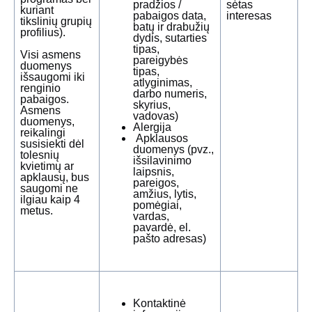
pradžios /
sėtas
kuriant
pabaigos data,
interesas
tikslinių grupių
batų ir drabužių
profilius).
dydis, sutarties
tipas,
Visi asmens
pareigybės
duomenys
tipas,
išsaugomi iki
atlyginimas,
renginio
darbo numeris,
pabaigos.
skyrius,
Asmens
vadovas)
duomenys,
Alergija
reikalingi
Apklausos
susisiekti dėl
duomenys (pvz.,
tolesnių
išsilavinimo
kvietimų ar
laipsnis,
apklausų, bus
pareigos,
saugomi ne
amžius, lytis,
ilgiau kaip 4
pomėgiai,
metus.
vardas,
pavardė, el.
pašto adresas)
Kontaktinė