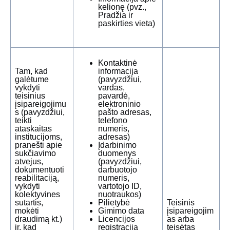
kelionę (pvz.,
Pradžia ir
paskirties vieta)
Kontaktinė
Tam, kad
informacija
galėtume
(pavyzdžiui,
vykdyti
vardas,
teisinius
pavardė,
įsipareigojimu
elektroninio
s (pavyzdžiui,
pašto adresas,
teikti
telefono
ataskaitas
numeris,
institucijoms,
adresas)
pranešti apie
Įdarbinimo
sukčiavimo
duomenys
atvejus,
(pavyzdžiui,
dokumentuoti
darbuotojo
reabilitaciją,
numeris,
vykdyti
vartotojo ID,
kolektyvines
nuotraukos)
sutartis,
Pilietybė
Teisinis
mokėti
Gimimo data
įsipareigojim
draudimą kt.)
Licencijos
as arba
ir, kad
registracija
teisėtas