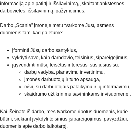
informaciją apie patirtį ir išsilavinimą, įskaitant ankstesnes
darbovietes, išsilavinimą, pažymėjimus.
Darbo „Scania” įmonėje metu tvarkome Jūsų asmens
duomenis tam, kad galėtume:
įforminti Jūsų darbo santykius,
vykdyti savo, kaip darbdavio, teisinius įsipareigojimus,
įgyvendinti mūsų teisėtus interesus, susijusius su:
darbų vadyba, planavimu ir vertinimu,
įmonės darbuotojų ir turto apsauga,
ryšių su darbuotojais palaikymu ir jų informavimu,
skaidrumo užtikrinimu savininkams ir visuomenei.
Kai išeinate iš darbo, mes tvarkome ribotus duomenis, kurie
būtini, siekiant įvykdyti teisinius įsipareigojimus, pavyzdžiui,
duomenis apie darbo laikotarpį.