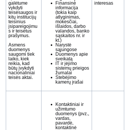
galėtume
Finansinė
interesas
vykdyti
informacija
teisėsaugos ir
(tokia kaip
kitų institucijų
atlyginimas,
teisinius
mokesčiai,
įsipareigojimu
išlaidos, darbo
s ir teisėtus
valandos, banko
prašymus.
sąskaitos nr. ir
kt.)
Asmens
Narystė
duomenys
sąjungose
saugomi tiek
Duomenys apie
laiko, kiek
sveikatą
reikia, kad
IT ir įėjimo
būtų įvykdyti
sistemų prieigos
nacionaliniai
žurnalai
teisės aktai.
Stebėjimo
kamerų įrašai
Kontaktiniai ir
užimtumo
duomenys (pvz.,
vardas,
pavardė,
kontaktinė