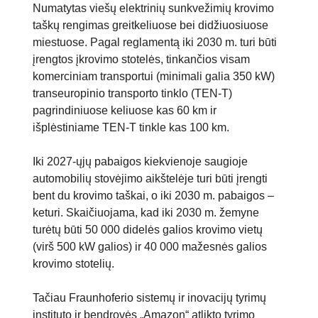
Numatytas viešų elektrinių sunkvežimių krovimo
taškų rengimas greitkeliuose bei didžiuosiuose
miestuose. Pagal reglamentą iki 2030 m. turi būti
įrengtos įkrovimo stotelės, tinkančios visam
komerciniam transportui (minimali galia 350 kW)
transeuropinio transporto tinklo (TEN-T)
pagrindiniuose keliuose kas 60 km ir
išplėstiniame TEN-T tinkle kas 100 km.
Iki 2027-ųjų pabaigos kiekvienoje saugioje
automobilių stovėjimo aikštelėje turi būti įrengti
bent du krovimo taškai, o iki 2030 m. pabaigos –
keturi. Skaičiuojama, kad iki 2030 m. žemyne
turėtų būti 50 000 didelės galios krovimo vietų
(virš 500 kW galios) ir 40 000 mažesnės galios
krovimo stotelių.
Tačiau Fraunhoferio sistemų ir inovacijų tyrimų
instituto ir bendrovės „Amazon“ atlikto tyrimo