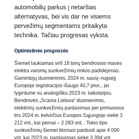
automobilių parkus į netaršias
alternatyvas, bei vis dar ne visiems
pervežimų segmentams pritaikyta
technika. Tačiau progresas vyksta.
Optimistinės prognozės
Šiemet laukiamas virš 18 tonų bendrosios masės
elektra varomų sunkvežimių rinkos padidėjimas.
Gamintojų duomenimis, 2024 m. sausį–rugsėjį
Europoje registracijos išaugo 40,7 proc., jei
lygintume su analogišku 2023 m. laikotarpiu.
Bendrovės „Scania Lietuva“ duomenimis,
elektrinių sunkvežimių pardavimas per pirmuosius
tris 2024 m. ketvirčius Europos Sąjungoje siekė 3
212 vnt., kai pernai – 2 283 vnt. . Tokio tipo
sunkvežimių šiemet tikimasi parduoti apie 4 000
vnt, kai 2023 m. pardavimas siekė 3 394 vnt.