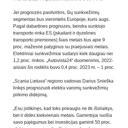
Jei prognozės pasitvirtins, šių sunkvežimių
segmentas bus vienintelis Europoje, kuris augs.
Pagal dabartines prognozes, bendra sunkiojo
transporto rinka ES (įskaitant ir dyzelines
transporto priemones) šiais metais bus apie 9
proc. mažesnė palyginus su praėjusiais metais.
Elektriniai sunkvežimiai sudarys kiek daugiau nei
1,2 proc. rinkos. „Autovista24“ duomenimis, 2022-
aisiais šis rodiklis buvo 0,4 proc. 2023 m. – 1 proc.
„Scania Lietuva“ regiono vadovas Darius Snieška
linkęs prognozuoti elektra varomų sunkvežimių
pirkimo didėjimą.
„Esu įsitikinęs, kad toks prieaugis ne tik išsilaikys,
bet ir didės kiekvienais metais. Gamintojai ruošia
savo pajėgumus bei investicijas gaminti 50 proc.