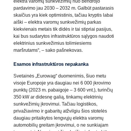
elektra varomų sunkvežimių nuo bendrojo
pardavimo jau 2030 – 2032 m. Galbūt pastarasis
skaičius yra kiek optimistinis, tačiau kryptis labai
aiški – elektra varomų sunkvežimių parkas
kiekvienais metais tik didės ir tai stipriai pasijus,
kai bus sudarytos infrastruktūros sąlygos naudoti
elektrinius sunkvežimius tolimiesiems
maršrutams“, – sako pašnekovas.
Esamos infrastruktūros nepakanka
Svetainės „Eurowag“ duomenimis, šiuo metu
visoje Europoje yra daugiau nei 6 000 įkrovimo
punktų (2023 m. pabaigoje – 3 600 vnt.), turinčių
350 kW ar didesnę galią, tinkamų elektrinių
sunkvežimių įkrovimui. Tačiau logistikos,
privažiavimo ir gabaritų atžvilgiu šios stotelės
daugiau pritaikytos lengvųjų elektra varomų
automobilių greitam įkrovimui, o ne sunkiajam