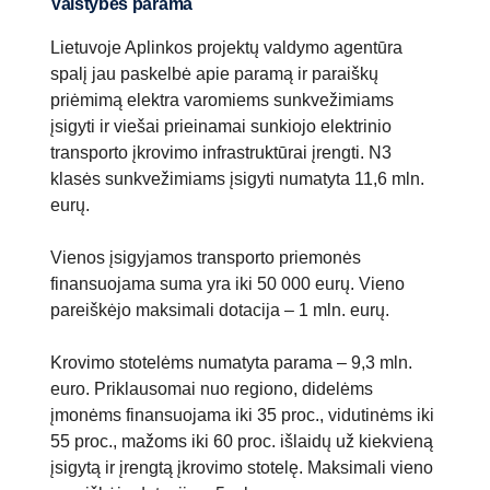
Valstybės parama
Lietuvoje Aplinkos projektų valdymo agentūra
spalį jau paskelbė apie paramą ir paraiškų
priėmimą elektra varomiems sunkvežimiams
įsigyti ir viešai prieinamai sunkiojo elektrinio
transporto įkrovimo infrastruktūrai įrengti. N3
klasės sunkvežimiams įsigyti numatyta 11,6 mln.
eurų.
Vienos įsigyjamos transporto priemonės
finansuojama suma yra iki 50 000 eurų. Vieno
pareiškėjo maksimali dotacija – 1 mln. eurų.
Krovimo stotelėms numatyta parama – 9,3 mln.
euro. Priklausomai nuo regiono, didelėms
įmonėms finansuojama iki 35 proc., vidutinėms iki
55 proc., mažoms iki 60 proc. išlaidų už kiekvieną
įsigytą ir įrengtą įkrovimo stotelę. Maksimali vieno