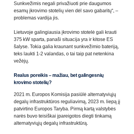
Sunkvežimis negali privažiuoti prie daugumos
esamų įkrovimo stotelių vien dėl savo gabaritų“, –
problemas vardija jis.
Lietuvoje galingiausia įkrovimo stotelė gali krauti
375 kW sparta, panaši situacija yra ir kitose ES
šalyse. Tokia galia kraunant sunkvežimio bateriją,
teks laukti 1-2 valandas, o tai taip pat netenkina
vežėjų.
Realus poreikis – mažiau, bet galingesnių
krovimo stotelių?
2021 m. Europos Komisija pasiūlė alternatyviųjų
degalų infrastruktūros reguliavimą, 2023 m. liepą jį
patvirtino Europos Taryba. Pirmą kartą valstybės
narės buvo teisiškai įpareigotos diegti tinkamą
alternatyviųjų degalų infrastruktūrą.