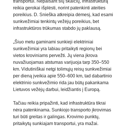
transportui.​ Nepaisant šių skaičių, infrastruktūrą
reikia gerokai išplėsti, norint patenkinti ateities
poreikius. D. Snieška atkreipia dėmesį, kad esami
sunkvežimiai tenkintų vežėjų poreikius, bet
infrastruktūros trūkumas stabdo jų paklausą.
„Šiuo metu gaminami sunkieji elektriniai
sunkvežimiai yra labiau pritaikyti regionų bei
vietos kroviniams pervežti. Jų viena įkrova
nuvažiuojamas atstumas varijuoja tarp 350–550
km. Vidutiniškai netgi tolimųjų reisų sunkvežimiai
per dieną įveikia apie 550–600 km, tad dabartinio
elektrinio sunkvežimio rida jau būtų pakankama
Lietuvos vežėjų darbui, leidžiantis į Europą.
Tačiau reikia pripažinti, kad infrastruktūra tikrai
nėra patenkinama. Sunkiojo transporto įkrovimas
turi būti greitas ir galingas. Krovimo punktų,
pritaikytų sunkiajam transportui, yra mažai.