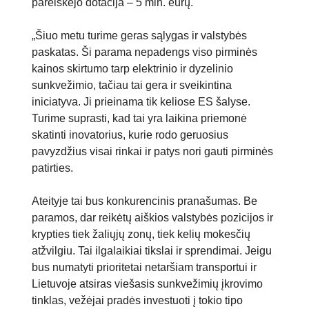
pareiškėjo dotacija – 5 mln. eurų.
„Šiuo metu turime geras sąlygas ir valstybės
paskatas. Ši parama nepadengs viso pirminės
kainos skirtumo tarp elektrinio ir dyzelinio
sunkvežimio, tačiau tai gera ir sveikintina
iniciatyva. Ji prieinama tik keliose ES šalyse.
Turime suprasti, kad tai yra laikina priemonė
skatinti inovatorius, kurie rodo geruosius
pavyzdžius visai rinkai ir patys nori gauti pirminės
patirties.
Ateityje tai bus konkurencinis pranašumas. Be
paramos, dar reikėtų aiškios valstybės pozicijos ir
krypties tiek žaliųjų zonų, tiek kelių mokesčių
atžvilgiu. Tai ilgalaikiai tikslai ir sprendimai. Jeigu
bus numatyti prioritetai netaršiam transportui ir
Lietuvoje atsiras viešasis sunkvežimių įkrovimo
tinklas, vežėjai pradės investuoti į tokio tipo