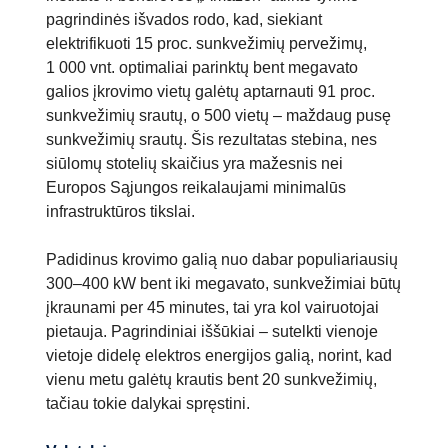
pagrindinės išvados rodo, kad, siekiant
elektrifikuoti 15 proc. sunkvežimių pervežimų,
1 000 vnt. optimaliai parinktų bent megavato
galios įkrovimo vietų galėtų aptarnauti 91 proc.
sunkvežimių srautų, o 500 vietų – maždaug pusę
sunkvežimių srautų. Šis rezultatas stebina, nes
siūlomų stotelių skaičius yra mažesnis nei
Europos Sąjungos reikalaujami minimalūs
infrastruktūros tikslai.
Padidinus krovimo galią nuo dabar populiariausių
300–400 kW bent iki megavato, sunkvežimiai būtų
įkraunami per 45 minutes, tai yra kol vairuotojai
pietauja. Pagrindiniai iššūkiai – sutelkti vienoje
vietoje didelę elektros energijos galią, norint, kad
vienu metu galėtų krautis bent 20 sunkvežimių,
tačiau tokie dalykai spręstini.