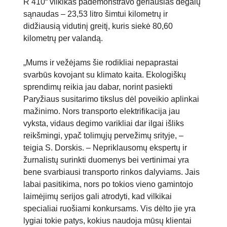
R 410“ vilkikas pademonstravo geriausias degalų
sąnaudas – 23,53 litro šimtui kilometrų ir
didžiausią vidutinį greitį, kuris siekė 80,60
kilometrų per valandą.
„Mums ir vežėjams šie rodikliai nepaprastai
svarbūs kovojant su klimato kaita. Ekologiškų
sprendimų reikia jau dabar, norint pasiekti
Paryžiaus susitarimo tikslus dėl poveikio aplinkai
mažinimo. Nors transporto elektrifikacija jau
vyksta, vidaus degimo varikliai dar ilgai išliks
reikšmingi, ypač tolimųjų pervežimų srityje, –
teigia S. Dorskis. – Nepriklausomų ekspertų ir
žurnalistų surinkti duomenys bei vertinimai yra
bene svarbiausi transporto rinkos dalyviams. Jais
labai pasitikima, nors po tokios vieno gamintojo
laimėjimų serijos gali atrodyti, kad vilkikai
specialiai ruošiami konkursams. Vis dėlto jie yra
lygiai tokie patys, kokius naudoja mūsų klientai