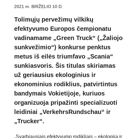
2021 m. BIRŽELIO 10 D.
Tolimųjų pervežimų vilkikų
efektyvumo Europos čempionatu
vadinamame „Green Truck“ („Žaliojo
sunkvežimio“) konkurse penktus
metus iš eilės triumfavo „Scania“
sunkiasvoris. Šis titulas skiriamas
už geriausius ekologinius ir
ekonominius rodiklius, patvirtintus
bandymais Vokietijoje, kuriuos
organizuoja pripažinti specializuoti
leidiniai „VerkehrsRundschau“ ir
„Trucker“.
„Svarbiausiais efektyvumo rodikliais – ekologija ir