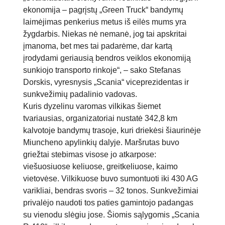
ekonomija – pagrįstų „Green Truck“ bandymų
laimėjimas penkerius metus iš eilės mums yra
žygdarbis. Niekas nė nemanė, jog tai apskritai
įmanoma, bet mes tai padarėme, dar kartą
įrodydami geriausią bendros veiklos ekonomiją
sunkiojo transporto rinkoje“, – sako Stefanas
Dorskis, vyresnysis „Scania“ viceprezidentas ir
sunkvežimių padalinio vadovas.
Kuris dyzelinu varomas vilkikas šiemet
tvariausias, organizatoriai nustatė 342,8 km
kalvotoje bandymų trasoje, kuri driekėsi šiaurinėje
Miuncheno apylinkių dalyje. Maršrutas buvo
griežtai stebimas visose jo atkarpose:
viešuosiuose keliuose, greitkeliuose, kaimo
vietovėse. Vilkikuose buvo sumontuoti iki 430 AG
varikliai, bendras svoris – 32 tonos. Sunkvežimiai
privalėjo naudoti tos paties gamintojo padangas
su vienodu slėgiu jose. Šiomis sąlygomis „Scania