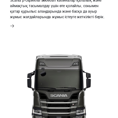
Scania p-сериялы әмбебап кабиналар қалалық және
аймақтық тасымалдау үшін өте қолайлы, сонымен
қатар құрылыс алаңдарында және басқа да ауыр
жұмыс жағдайларында жұмыс істеуге жеткілікті берік.