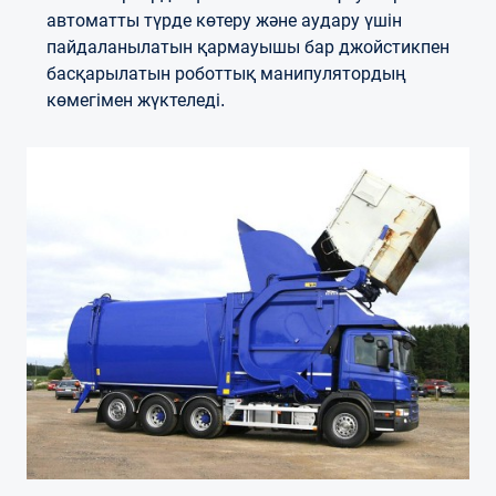
автоматты түрде көтеру және аудару үшін
пайдаланылатын қармауышы бар джойстикпен
басқарылатын роботтық манипулятордың
көмегімен жүктеледі.