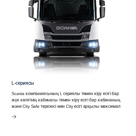
L-сериясы
Scania компаниясының L сериялы төмен кіру есігі бар
жүк көлігінің кабинасы төмен кіру есігі бар кабинаның
және City Safe терезесі мен City есігі арқылы максимал