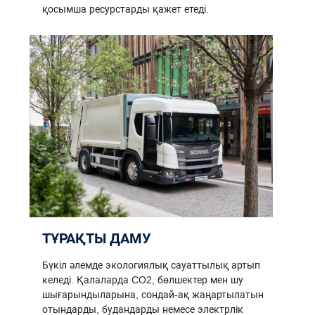
қосымша ресурстарды қажет етеді.
ТҰРАҚТЫ ДАМУ
Бүкіл әлемде экологиялық сауаттылық артып
келеді. Қалаларда CO2, бөлшектер мен шу
шығарындыларына, сондай-ақ жаңартылатын
отындарды, будандарды немесе электрлік