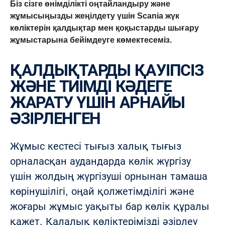
Біз сізге өнімділікті оңтайландыру және
жұмысыңызды жеңілдету үшін Scania жүк
көліктерін қалдықтар мен қоқыстарды шығару
жұмыстарына бейімдеуге көмектесеміз.
ҚАЛДЫҚТАРДЫ ҚАУІПСІЗ
ЖӘНЕ ТИІМДІ КӘДЕГЕ
ЖАРАТУ ҮШІН АРНАЙЫ
ӘЗІРЛЕНГЕН
Жұмыс кестесі тығыз халық тығыз
орналасқан аудандарда көлік жүргізу
үшін жолдың жүргізуші орнынан тамаша
көрінушілігі, оңай қолжетімділігі және
жоғары жұмыс уақыты бар көлік құралы
қажет. Қалалық көліктерімізді әзірлеу