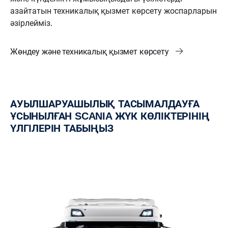
азайтатын техникалық қызмет көрсету жоспарларын
әзірлейміз.
Жөндеу және техникалық қызмет көрсету
АУЫЛШАРУАШЫЛЫҚ ТАСЫМАЛДАУҒА
ҰСЫНЫЛҒАН SCANIA ЖҮК КӨЛІКТЕРІНІҢ
ҮЛГІЛЕРІН ТАБЫҢЫЗ