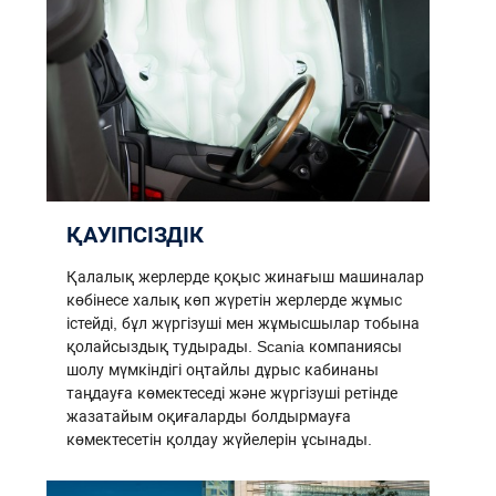
ҚАУІПСІЗДІК
Қалалық жерлерде қоқыс жинағыш машиналар
көбінесе халық көп жүретін жерлерде жұмыс
істейді, бұл жүргізуші мен жұмысшылар тобына
қолайсыздық тудырады. Scania компаниясы
шолу мүмкіндігі оңтайлы дұрыс кабинаны
таңдауға көмектеседі және жүргізуші ретінде
жазатайым оқиғаларды болдырмауға
көмектесетін қолдау жүйелерін ұсынады.