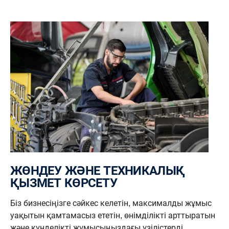
ЖӨНДЕУ ЖӘНЕ ТЕХНИКАЛЫҚ
ҚЫЗМЕТ КӨРСЕТУ
Біз бизнесіңізге сәйкес келетін, максималды жұмыс
уақытын қамтамасыз ететін, өнімділікті арттыратын
және күнделікті жұмысыңыздағы үзілістерді