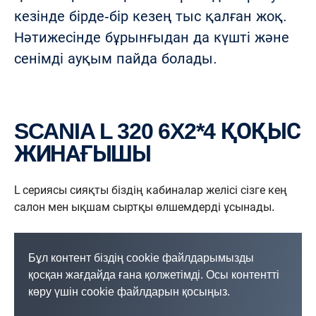
кезінде бірде-бір кезең тыс қалған жоқ.
Нәтижесінде бұрынғыдан да күшті және
сенімді ауқым пайда болады.
SCANIA L 320 6X2*4 ҚОҚЫС
ЖИНАҒЫШЫ
L сериясы сияқты біздің кабиналар желісі сізге кең
салон мен ықшам сыртқы өлшемдерді ұсынады.
Бұл контент біздің cookie файлдарымызды
қосқан жағдайда ғана қолжетімді. Осы контентті
көру үшін cookie файлдарын қосыңыз.