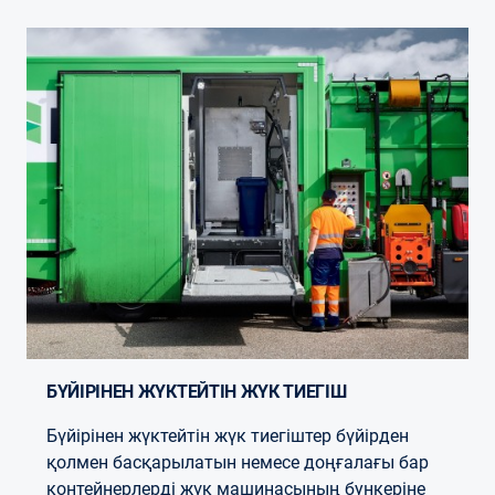
БҮЙІРІНЕН ЖҮКТЕЙТІН ЖҮК ТИЕГІШ
Бүйірінен жүктейтін жүк тиегіштер бүйірден
қолмен басқарылатын немесе доңғалағы бар
контейнерлерді жүк машинасының бункеріне