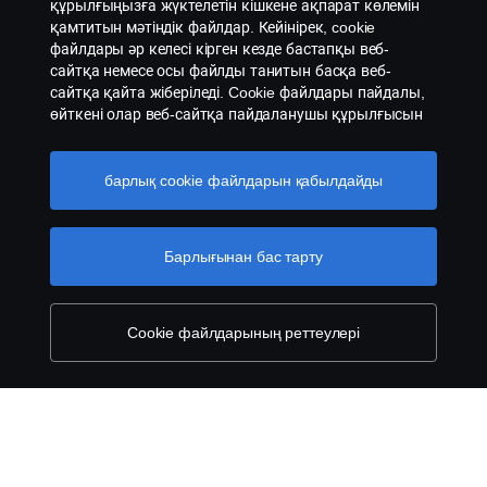
құрылғыңызға жүктелетін кішкене ақпарат көлемін
қамтитын мәтіндік файлдар. Кейінірек, cookie
файлдары әр келесі кірген кезде бастапқы веб-
Өнімдер
сайтқа немесе осы файлды танитын басқа веб-
сайтқа қайта жіберіледі. Cookie файлдары пайдалы,
өйткені олар веб-сайтқа пайдаланушы құрылғысын
Қызметтер
тануға мүмкіндік береді. Бір типтегі cookie файлдары
компьютеріңізде мәңгілікке сақталады. Оларды кейін
веб-сайтты сіздің қалауларыңыз бен
барлық cookie файлдарын қабылдайды
About Scania
қызығушылықтарыңызға сәйкес баптау үшін
қолдануға болады. Басқа танымал cookie файлдары
– "сеанс cookie файлдары". Веб-сайтқа кіргенде,
Барлығынан бас тарту
сеанс cookie файлдары сіздің компьютерыңыз бен
сервер арасында ақпарат жинау үшін жіберіледі.
Сеанс cookie файлдары интернет-шолғышты
жапқаннан кейін сақталмайды. Сонымен қатар,
Cookie файлдарының реттеулері
үшінші тарап cookie файлдары да бар, олар үшінші
тараптарға cookie файлдарын сіздің құрылғыңызға
жүктеуге мүмкіндік береді. Олар сіздің шолу
Құқықтық ақпарат
тарихыңызды бақылау үшін немесе біздің веб-
сайтымыздан әлеуметтік желі есептік
Құпиялылық туралы мәлімдеме
жазбаларыңызға, мысалы, Facebook немесе Twitter-
ге беттерді жіберуге пайдаланылады. Cookie