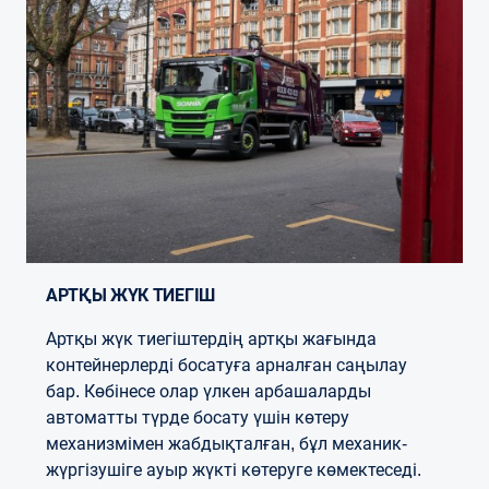
АРТҚЫ ЖҮК ТИЕГІШ
Артқы жүк тиегіштердің артқы жағында
контейнерлерді босатуға арналған саңылау
бар. Көбінесе олар үлкен арбашаларды
автоматты түрде босату үшін көтеру
механизмімен жабдықталған, бұл механик-
жүргізушіге ауыр жүкті көтеруге көмектеседі.