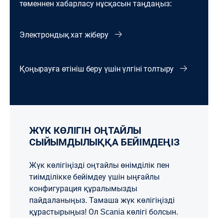
төменнен хабарласу нұсқасын таңдаңыз:
Электрондық хат жіберу
Қоңырауға өтініш беру үшін үлгіні толтыру
ЖҮК КӨЛІГІН ОҢТАЙЛЫ
СЫЙЫМДЫЛЫҚҚА БЕЙІМДЕҢІЗ
Жүк көлігіңізді оңтайлы өнімділік пен
тиімділікке бейімдеу үшін ыңғайлы
конфигурация құралымызды
пайдаланыңыз. Тамаша жүк көлігіңізді
құрастырыңыз! Ол Scania көлігі болсын.