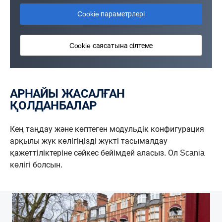
Cookie параметрлері
Cookie саясатына сілтеме
АРНАЙЫ ЖАСАЛҒАН
ҚОЛДАНБАЛАР
Кең таңдау және көптеген модульдік конфигурация
арқылы жүк көлігіңізді жүкті тасымалдау
қажеттіліктеріне сәйкес бейімдей аласыз. Ол Scania
көлігі болсын.