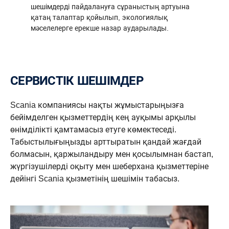
шешімдерді пайдалануға сұраныстың артуына
қатаң талаптар қойылып, экологиялық
мәселелерге ерекше назар аударылады.
СЕРВИСТІК ШЕШІМДЕР
Scania компаниясы нақты жұмыстарыңызға
бейімделген қызметтердің кең ауқымы арқылы
өнімділікті қамтамасыз етуге көмектеседі.
Табыстылығыңызды арттыратын қандай жағдай
болмасын, қаржыландыру мен қосылымнан бастап,
жүргізушілерді оқыту мен шеберхана қызметтеріне
дейінгі Scania қызметінің шешімін табасыз.