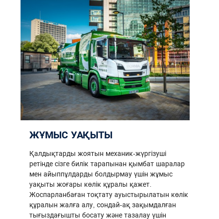
ЖҰМЫС УАҚЫТЫ
Қалдықтарды жоятын механик-жүргізуші
ретінде сізге билік тарапынан қымбат шаралар
мен айыппұлдарды болдырмау үшін жұмыс
уақыты жоғары көлік құралы қажет.
Жоспарланбаған тоқтату ауыстырылатын көлік
құралын жалға алу, сондай-ақ зақымдалған
тығыздағышты босату және тазалау үшін