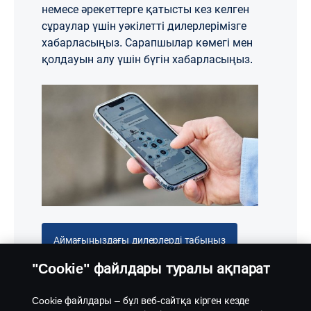
немесе әрекеттерге қатысты кез келген
сұраулар үшін уәкілетті дилерлерімізге
хабарласыңыз. Сарапшылар көмегі мен
қолдауын алу үшін бүгін хабарласыңыз.
Аймағыңыздағы дилерлерді табыңыз
"Cookie" файлдары туралы ақпарат
Cookie файлдары – бұл веб-сайтқа кірген кезде