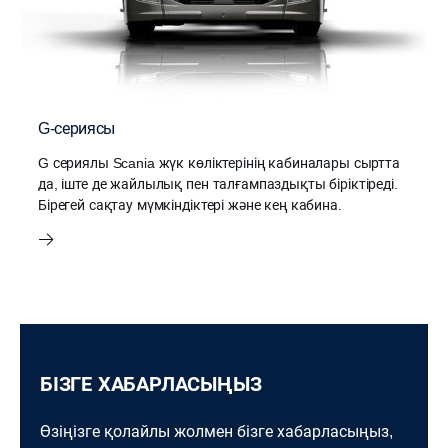
G-сериясы
G сериялы Scania жүк көліктерінің кабиналары сыртта
да, іште де жайлылық пен талғампаздықты біріктіреді.
Бірегей сақтау мүмкіндіктері және кең кабина.
БІЗГЕ ХАБАРЛАСЫҢЫЗ
Өзіңізге қолайлы жолмен бізге хабарласыңыз,