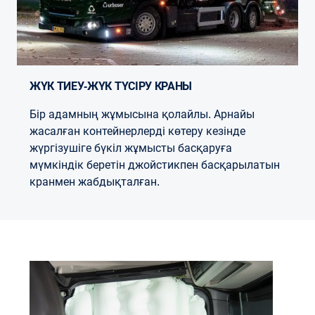
ЖҮК ТИЕУ-ЖҮК ТҮСІРУ КРАНЫ
Бір адамның жұмысына қолайлы. Арнайы
жасалған контейнерлерді көтеру кезінде
жүргізушіге бүкіл жұмысты басқаруға
мүмкіндік беретін джойстикпен басқарылатын
кранмен жабдықталған.