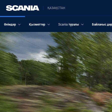
ҚАЗАҚСТАН
Өнімдер
Қызметтер
Scania туралы
Байланыс дер