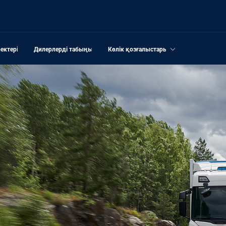
ектері
Дилерлерді табыңыз
Көлік қозғалыстары