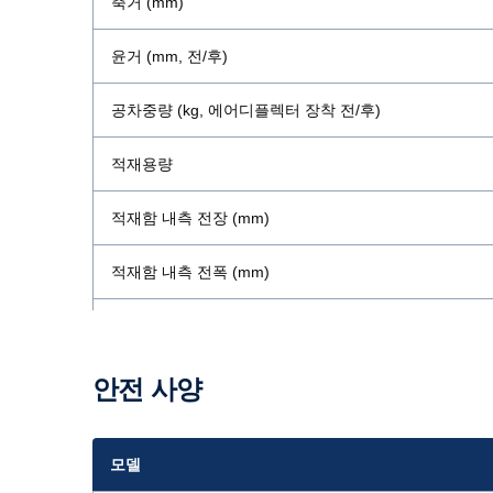
축거 (mm)
윤거 (mm, 전/후)
공차중량 (kg, 에어디플렉터 장착 전/후)
적재용량
적재함 내측 전장 (mm)
적재함 내측 전폭 (mm)
적재함 내측 전고 (mm)
엔진 총 배기량 (cc)
안전 사양
엔진 최고출력 (hp/rpm)
모델
최대토크 (kgf.m/rpm)