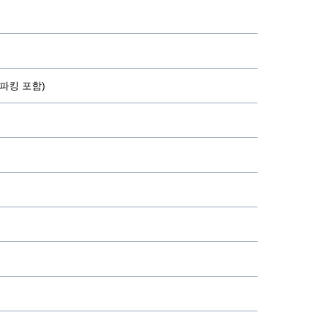
 (Steer)
 (Steer)
파킹 포함)
 (Steer)
진 2단
 옵티크루즈
어링 시스템