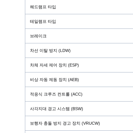
헤드램프 타입
타이어 전륜
테일램프 타입
타이어 후륜
브레이크
타이어 후륜 (가변축)
차선 이탈 방지 (LDW)
변속기 제작사
차체 자세 제어 장치 (ESP)
변속기 기어단수
비상 자동 제동 장치 (AEB)
변속기 변속방식
적응식 크루즈 컨트롤 (ACC)
서스펜션 전륜
사각지대 경고 시스템 (BSW)
서스펜션 후륜
보행자 충돌 방지 경고 장치 (VRUCW)
조향시스템