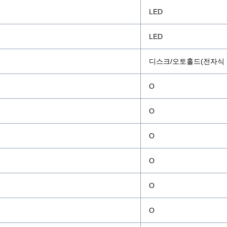
LED
385/65R 22.5
LED
295/80R 22.5
디스크/오토홀드(전자식 
385/65R 22.5
Ο
스카니아
Ο
전진 12단/후
Ο
뉴 스카니아
Ο
에어 스프링
Ο
에어 스프링
Ο
전자식 스티