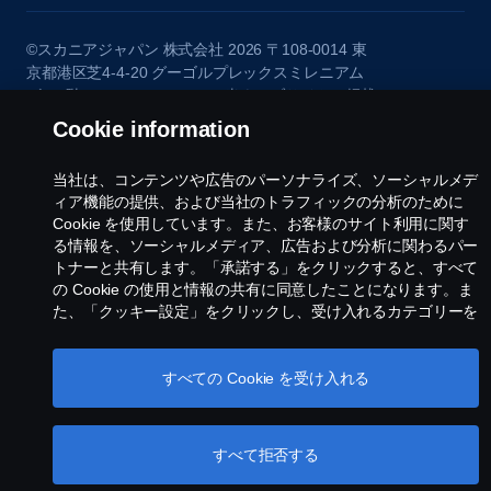
©スカニアジャパン 株式会社 2026 〒108-0014 東
京都港区芝4-4-20 グーゴルプレックスミレニアム
ビル8階 Tel: 03 6735 3535 ※当ウェブサイトに掲載
されている画像は欧州仕様車の画像を含みます。日
Cookie information
本で販売している仕様と異なる場合がありますの
で、あらかじめご了承ください。
当社は、コンテンツや広告のパーソナライズ、ソーシャルメデ
ィア機能の提供、および当社のトラフィックの分析のために
Cookie を使用しています。また、お客様のサイト利用に関す
る情報を、ソーシャルメディア、広告および分析に関わるパー
トナーと共有します。「承諾する」をクリックすると、すべて
の Cookie の使用と情報の共有に同意したことになります。ま
た、「クッキー設定」をクリックし、受け入れるカテゴリーを
選択することで、Cookieを管理することができます。Cookie
の使用方法の詳細については、このテキストの下にあるリンク
をクリックして、当社の Cookie のセクションをご覧くださ
すべての Cookie を受け入れる
い。
Cookie policy
すべて拒否する