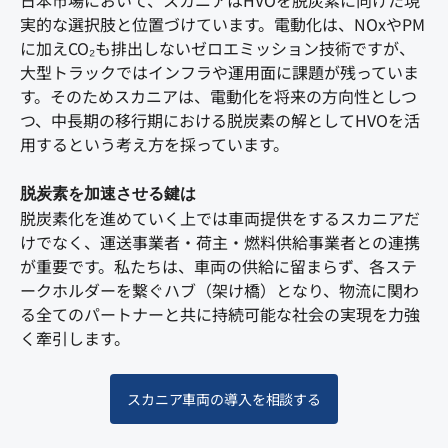
日本市場において、スカニアはHVOを脱炭素に向けた現
実的な選択肢と位置づけています。電動化は、NOxやPM
に加えCO₂も排出しないゼロエミッション技術ですが、
大型トラックではインフラや運用面に課題が残っていま
す。そのためスカニアは、電動化を将来の方向性としつ
つ、中長期の移行期における脱炭素の解としてHVOを活
用するという考え方を採っています。
脱炭素を加速させる鍵は
脱炭素化を進めていく上では車両提供をするスカニアだ
けでなく、運送事業者・荷主・燃料供給事業者との連携
が重要です。私たちは、車両の供給に留まらず、各ステ
ークホルダーを繋ぐハブ（架け橋）となり、物流に関わ
る全てのパートナーと共に持続可能な社会の実現を力強
く牽引します。
スカニア車両の導入を相談する