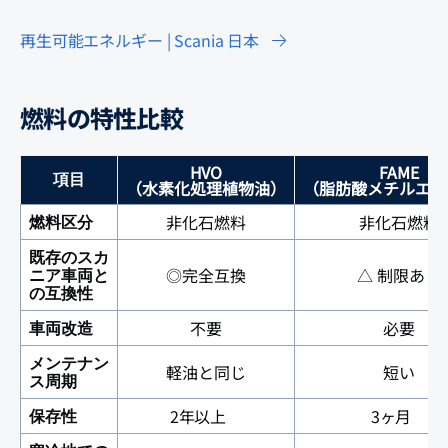
再生可能エネルギー | Scania 日本
燃料の特性比較
HVO
FAME
項目
（水素化処理植物油）
（脂肪酸メチルエス
非化石燃料
非化石燃料
燃料区分
既存のスカ
◎完全互換
△ 制限あり
ニア車両と
の互換性
不要
必要
車両改造
メンテナン
軽油と同じ
短い
ス周期
2年以上
3ヶ月
保存性