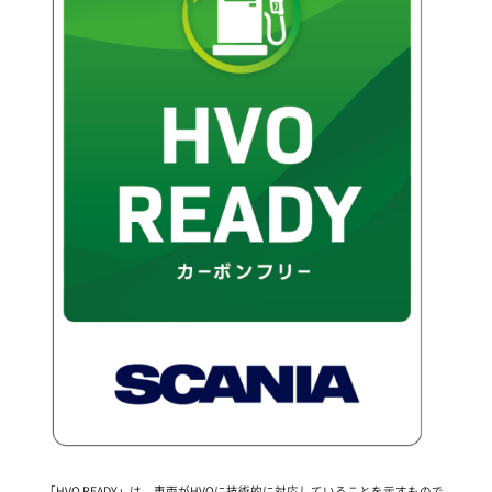
「HVO READY」は、車両がHVOに技術的に対応していることを示すもので