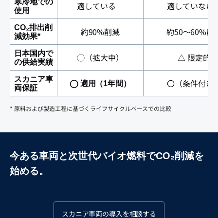
寒冷地での
適している
適していな
使用
CO₂排出削
約90%削減
約50〜60%削
減効果*
日本国内で
◯（拡大中）
△ 限定的
の供給実績
スカニア車
〇（条件付き
◯ 適用（1年間）
両保証
* 原料および製造工程に基づくライフサイクルベースでの比較
今ある車両と次世代バイオ燃料でCO₂削減を
始める。
スカニア車両の導入を相談する