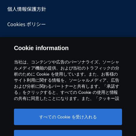
個人情報保護方針
Cookies ポリシー
一般購買約款
Cookie information
内部告発について
当社は、コンテンツや広告のパーソナライズ、ソーシャ
ルメディア機能の提供、および当社のトラフィックの分
Cookie settings
析のために Cookie を使用しています。また、お客様の
サイト利用に関する情報を、ソーシャルメディア、広告
および分析に関わるパートナーと共有します。「承諾す
る」をクリックすると、すべての Cookie の使用と情報
の共有に同意したことになります。また、「クッキー設
定」をクリックし、受け入れるカテゴリーを選択するこ
とで、Cookieを管理することができます。Cookie の使用
方法の詳細については、このテキストの下にあるリンク
すべての Cookie を受け入れる
©スカニアジャパン 株式会社 2026 〒108-0014 東
をクリックして、当社の Cookie のセクションをご覧く
京都港区芝4-4-20 グーゴルプレックスミレニアム
ださい。
Cookie policy
ビル8階 Tel: 03 6735 3535 ※当ウェブサイトに掲載