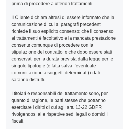
prima di procedere a ulteriori trattamenti.
Il Cliente dichiara altresì di essere informato che la
Cabina Equipaggio estesa
comunicazione di cui ai paragrafi precedenti
richiede il suo esplicito consenso; che il consenso
La cabina Equipaggio estesa è
ai trattamenti è facoltativo e la mancata prestazione
ergonomica e offre spazio aggiuntivo
consente comunque di procedere con la
per i membri dell'equipaggio.
stipulazione del contratto; e che dopo essere stati
conservati per la durata prevista dalla legge per le
Altezza
singole tipologie (e fatta salva l’eventuale
2.920 mm (senza deflettori dell'aria),
comunicazione a soggetti determinati) i dati
sedili: fino a 8 persone
saranno distrutti.
Letto
I titolari e responsabili del trattamento sono, per
No
quanto di ragione, le parti stesse che potranno
esercitare i diritti di cui agli artt. 13-22 GDPR
Catena cinematica
rivolgendosi alle rispettive sedi legali o domicili
220-500 CV
fiscali.