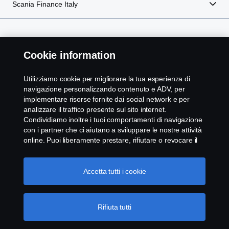
Scania Finance Italy
Scania in Your Region:
Italia
Cookie information
Utilizziamo cookie per migliorare la tua esperienza di
navigazione personalizzando contenuto e ADV, per
implementare risorse fornite dai social network e per
Note legali
analizzare il traffico presente sul sito internet.
Condividiamo inoltre i tuoi comportamenti di navigazione
Privacy statement
con i partner che ci aiutano a sviluppare le nostre attività
online. Puoi liberamente prestare, rifiutare o revocare il
tuo consenso. Cliccando "Accetto", acconsenti
Cookies
all'attivazione dei cookie e alla possibilità di condividere le
informazioni. Cliccando "rifiuta tutti" potrai continuare la
Accetta tutti i cookie
Whistleblowing
navigazione, revocando però il tuo consenso. Puoi inoltre
gestire i tuoi cookie cliccando su "Impostazioni dei
cookie" e selezionando solo le categorie desiderate. Per
Modello 231
Rifiuta tutti
comprendere meglio la nostra politica di gestione dei
cookie, ti invitiamo a visitare la pagina cookies, cliccando
Impostazione Cookie