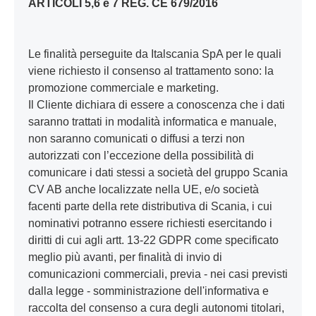
personalizzare.
ARTICOLI 5,6 e 7 REG. CE 679/2016
Altezza
2.920 mm (senza deflettori dell'aria),
Le finalità perseguite da Italscania SpA per le quali
sedili: 2 anteriori e fino a 4 posteriori
viene richiesto il consenso al trattamento sono: la
promozione commerciale e marketing.
Letto
Il Cliente dichiara di essere a conoscenza che i dati
No
saranno trattati in modalità informatica e manuale,
non saranno comunicati o diffusi a terzi non
Catena cinematica
autorizzati con l’eccezione della possibilità di
220-500 CV
comunicare i dati stessi a società del gruppo Scania
CV AB anche localizzate nella UE, e/o società
facenti parte della rete distributiva di Scania, i cui
nominativi potranno essere richiesti esercitando i
diritti di cui agli artt. 13-22 GDPR come specificato
meglio più avanti, per finalità di invio di
comunicazioni commerciali, previa - nei casi previsti
dalla legge - somministrazione dell'informativa e
raccolta del consenso a cura degli autonomi titolari,