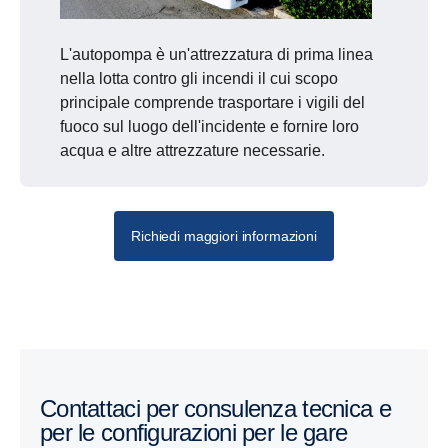
L'autopompa è un'attrezzatura di prima linea
nella lotta contro gli incendi il cui scopo
principale comprende trasportare i vigili del
fuoco sul luogo dell'incidente e fornire loro
acqua e altre attrezzature necessarie.
La modularità di Scania è uno degli aspetti che
Autoscale
Richiedi maggiori informazioni
agevolano il lavoro degli allestitori anche nella
progettazione e nello sviluppo di veicoli speciali. Questo
approccio consente una grande flessibilità nella scelta di
componenti e soluzioni tecniche, permettendo di adattare
ogni veicolo alle esigenze specifiche dell’applicazione
prevista.
Contattaci per consulenza tecnica e
Scania mette a disposizione pacchetti di predisposizione
per le configurazioni per le gare
elettrica, interfacce CAN personalizzabili e soluzioni per il