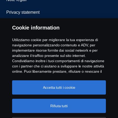
Privacy statement
Cookies
Cookie information
Whistleblowing
Utilizziamo cookie per migliorare la tua esperienza di
navigazione personalizzando contenuto e ADV, per
Modello 231
implementare risorse fornite dai social network e per
analizzare il traffico presente sul sito internet.
Condividiamo inoltre i tuoi comportamenti di navigazione
Impostazione Cookie
con i partner che ci aiutano a sviluppare le nostre attività
online. Puoi liberamente prestare, rifiutare o revocare il
tuo consenso. Cliccando "Accetto", acconsenti
all'attivazione dei cookie e alla possibilità di condividere le
informazioni. Cliccando "rifiuta tutti" potrai continuare la
Accetta tutti i cookie
navigazione, revocando però il tuo consenso. Puoi inoltre
gestire i tuoi cookie cliccando su "Impostazioni dei
cookie" e selezionando solo le categorie desiderate. Per
Rifiuta tutti
© Copyright Scania 2025 All rights reserved. Scania
comprendere meglio la nostra politica di gestione dei
CV AB, SE-151 87 Södertälje, Sweden, Tel: +46-8-
cookie, ti invitiamo a visitare la pagina cookies, cliccando
55 38 10 00, Fax: +46-8-55 38 10 37.