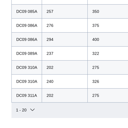
DC09 085A
257
350
DC09 086A
276
375
DC09 086A
294
400
DC09 089A
237
322
DC09 310A
202
275
DC09 310A
240
326
DC09 311A
202
275