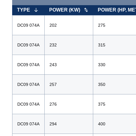
TYPE
POWER (KW)
POWER (HP, ME
DC09 074A
202
275
DC09 074A
232
315
DC09 074A
243
330
DC09 074A
257
350
DC09 074A
276
375
DC09 074A
294
400