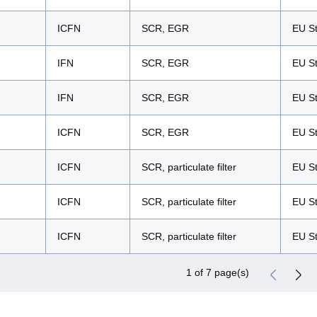
ICFN
SCR, EGR
EU St
IFN
SCR, EGR
EU St
IFN
SCR, EGR
EU St
ICFN
SCR, EGR
EU St
ICFN
SCR, particulate filter
EU St
ICFN
SCR, particulate filter
EU St
ICFN
SCR, particulate filter
EU St
1 of 7 page(s)