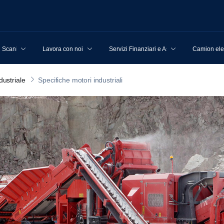
u Scania
Lavora con noi
Servizi Finanziari e Assicurativi
Camion elet
dustriale
Specifiche motori industriali