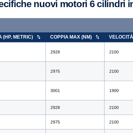
pecifiche nuovi motori 6 cilindri i
 (HP, METRIC)
COPPIA MAX (NM)
VELOCITÀ
2928
2100
2975
2100
3001
1900
2928
2100
2975
2100