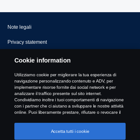
Note legali
Privacy statement
Cookies
Cookie information
Whistleblowing
Utilizziamo cookie per migliorare la tua esperienza di
navigazione personalizzando contenuto e ADV, per
Modello 231
implementare risorse fornite dai social network e per
analizzare il traffico presente sul sito internet.
Condividiamo inoltre i tuoi comportamenti di navigazione
Impostazione Cookie
con i partner che ci aiutano a sviluppare le nostre attività
online. Puoi liberamente prestare, rifiutare o revocare il
tuo consenso. Cliccando "Accetto", acconsenti
all'attivazione dei cookie e alla possibilità di condividere le
informazioni. Cliccando "rifiuta tutti" potrai continuare la
Accetta tutti i cookie
navigazione, revocando però il tuo consenso. Puoi inoltre