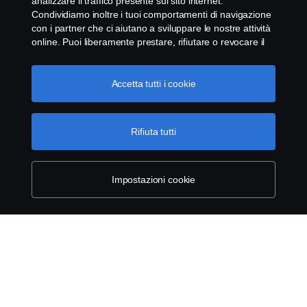
analizzare il traffico presente sul sito internet.
Condividiamo inoltre i tuoi comportamenti di navigazione
Alcune immagini sono illustrative e potrebbero differire dal prodotto reale.
con i partner che ci aiutano a sviluppare le nostre attività
*Apple CarPlay è un marchio di Apple inc. registrato negli Stati Uniti e in
online. Puoi liberamente prestare, rifiutare o revocare il
altri paesi.
tuo consenso. Cliccando "Accetto", acconsenti
**Android Auto è un marchio di Google LLC.
all'attivazione dei cookie e alla possibilità di condividere le
informazioni. Cliccando "rifiuta tutti" potrai continuare la
Accetta tutti i cookie
navigazione, revocando però il tuo consenso. Puoi inoltre
Prodotti
gestire i tuoi cookie cliccando su "Impostazioni dei
cookie" e selezionando solo le categorie desiderate. Per
Rifiuta tutti
comprendere meglio la nostra politica di gestione dei
Servizi
cookie, ti invitiamo a visitare la pagina cookies, cliccando
sul link in calce.
Maggiori informazioni sulla tua privacy
Impostazioni cookie
Informazioni su Scania
Scania Finance Italy
Scania in Your Region:
Italia