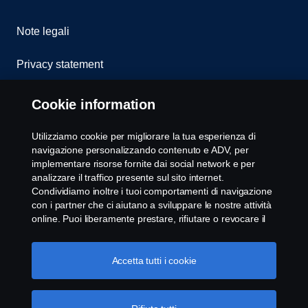
Note legali
Privacy statement
Cookies
Cookie information
Whistleblowing
Utilizziamo cookie per migliorare la tua esperienza di
navigazione personalizzando contenuto e ADV, per
Modello 231
implementare risorse fornite dai social network e per
analizzare il traffico presente sul sito internet.
Condividiamo inoltre i tuoi comportamenti di navigazione
Impostazione Cookie
con i partner che ci aiutano a sviluppare le nostre attività
online. Puoi liberamente prestare, rifiutare o revocare il
tuo consenso. Cliccando "Accetto", acconsenti
all'attivazione dei cookie e alla possibilità di condividere le
informazioni. Cliccando "rifiuta tutti" potrai continuare la
Accetta tutti i cookie
navigazione, revocando però il tuo consenso. Puoi inoltre
gestire i tuoi cookie cliccando su "Impostazioni dei
cookie" e selezionando solo le categorie desiderate. Per