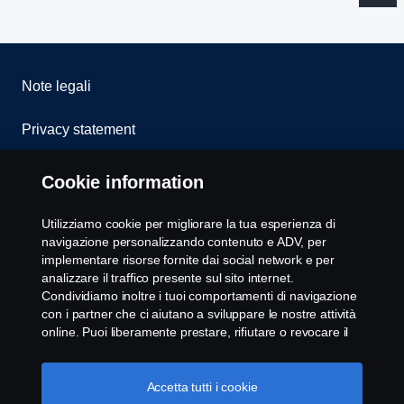
Note legali
Privacy statement
Cookies
Cookie information
Whistleblowing
Utilizziamo cookie per migliorare la tua esperienza di
navigazione personalizzando contenuto e ADV, per
Modello 231
implementare risorse fornite dai social network e per
analizzare il traffico presente sul sito internet.
Condividiamo inoltre i tuoi comportamenti di navigazione
Impostazione Cookie
con i partner che ci aiutano a sviluppare le nostre attività
online. Puoi liberamente prestare, rifiutare o revocare il
tuo consenso. Cliccando "Accetto", acconsenti
all'attivazione dei cookie e alla possibilità di condividere le
informazioni. Cliccando "rifiuta tutti" potrai continuare la
Accetta tutti i cookie