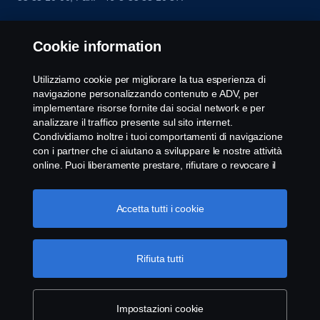
Cookie information
Utilizziamo cookie per migliorare la tua esperienza di
navigazione personalizzando contenuto e ADV, per
implementare risorse fornite dai social network e per
analizzare il traffico presente sul sito internet.
Condividiamo inoltre i tuoi comportamenti di navigazione
con i partner che ci aiutano a sviluppare le nostre attività
online. Puoi liberamente prestare, rifiutare o revocare il
tuo consenso. Cliccando "Accetto", acconsenti
all'attivazione dei cookie e alla possibilità di condividere le
informazioni. Cliccando "rifiuta tutti" potrai continuare la
Accetta tutti i cookie
navigazione, revocando però il tuo consenso. Puoi inoltre
gestire i tuoi cookie cliccando su "Impostazioni dei
cookie" e selezionando solo le categorie desiderate. Per
Rifiuta tutti
comprendere meglio la nostra politica di gestione dei
cookie, ti invitiamo a visitare la pagina cookies, cliccando
sul link in calce.
Maggiori informazioni sulla tua privacy
Impostazioni cookie